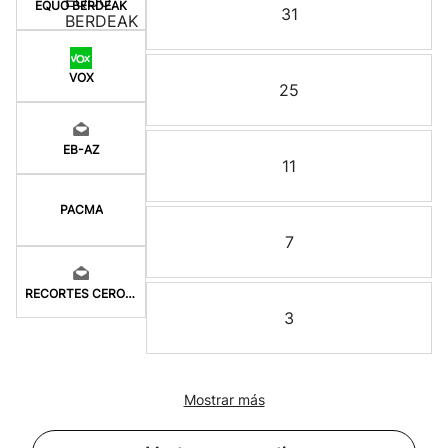
EQUO BERDEAK
31
VOX
25
EB-AZ
11
PACMA
7
RECORTES CERO-LV-M
3
Mostrar más