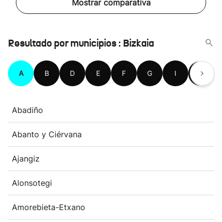
Mostrar comparativa
Resultado por municipios : Bizkaia
A
B
D
E
F
G
I
K
Abadiño
Abanto y Ciérvana
Ajangiz
Alonsotegi
Amorebieta-Etxano