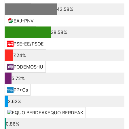
43.58%
EAJ-PNV
38.58%
PSE-EE/PSOE
7.24%
PODEMOS-IU
5.72%
PP+Cs
2.62%
EQUO BERDEAK
0.86%