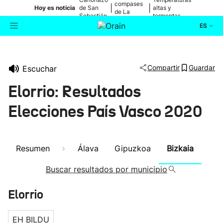
compases
|
|
Hoy es noticia
de San
altas y
de La
Sebastián
tormentas
Blanca
ES
Actualidad
Buscador
Compartir
Guardar
Escuchar
Política
Elorrio: Resultados
Cultura
Elecciones País Vasco 2020
Ikusmiran
Resumen
Álava
Gipuzkoa
Bizkaia
Eguraldia
Buscar resultados por municipio
Elorrio
EH BILDU