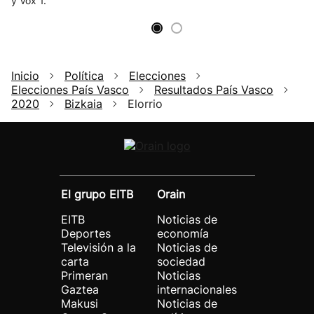
y Vox 1.
Inicio
Política
Elecciones
Elecciones País Vasco
Resultados País Vasco
2020
Bizkaia
Elorrio
El grupo EITB
Orain
EITB
Noticias de
Deportes
economía
Televisión a la
Noticias de
carta
sociedad
Primeran
Noticias
Gaztea
internacionales
Makusi
Noticias de