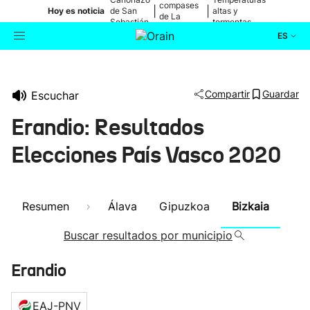
compases
|
|
Hoy es noticia
de San
altas y
de La
Sebastián
tormentas
Blanca
ES
Actualidad
Buscador
Compartir
Guardar
Escuchar
Política
Erandio: Resultados
Cultura
Elecciones País Vasco 2020
Ikusmiran
Resumen
Álava
Gipuzkoa
Bizkaia
Eguraldia
Buscar resultados por municipio
Erandio
EAJ-PNV