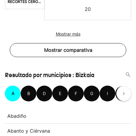
RECORTES CERO-LV-M
20
Mostrar más
Mostrar comparativa
Resultado por municipios : Bizkaia
A
B
D
E
F
G
I
K
Abadiño
Abanto y Ciérvana