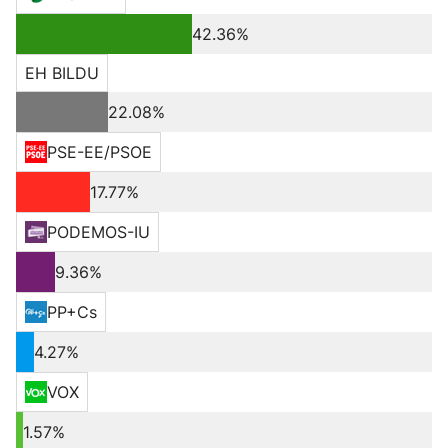
42.36%
EH BILDU
22.08%
PSE-EE/PSOE
17.77%
PODEMOS-IU
9.36%
PP+Cs
4.27%
VOX
1.57%