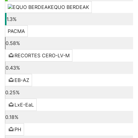
EQUO BERDEAK
1.3%
PACMA
0.58%
RECORTES CERO-LV-M
0.43%
EB-AZ
0.25%
LxE-EaL
0.18%
PH