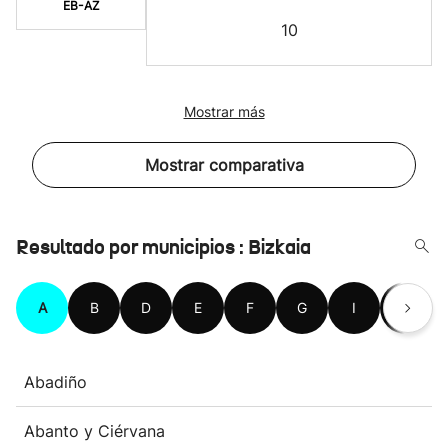
EB-AZ
10
Mostrar más
Mostrar comparativa
Resultado por municipios : Bizkaia
A
B
D
E
F
G
I
K
Abadiño
Abanto y Ciérvana