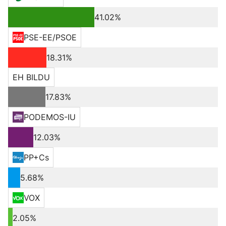
41.02%
PSE-EE/PSOE
18.31%
EH BILDU
17.83%
PODEMOS-IU
12.03%
PP+Cs
5.68%
VOX
2.05%