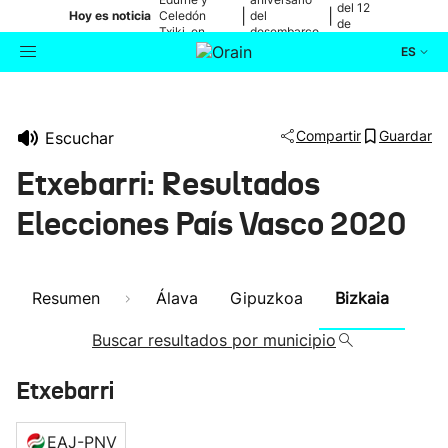
del 12
|
|
Hoy es noticia
Celedón
del
de
Txiki, en
desembarco
agosto
directo
de Elkano
ES
Actualidad
Buscador
Compartir
Guardar
Escuchar
Política
Etxebarri: Resultados
Cultura
Elecciones País Vasco 2020
Ikusmiran
Resumen
Álava
Gipuzkoa
Bizkaia
Eguraldia
Buscar resultados por municipio
Etxebarri
EAJ-PNV