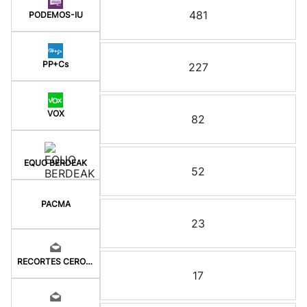
481
PODEMOS-IU
PP+Cs
227
VOX
82
EQUO BERDEAK
52
PACMA
23
RECORTES CERO-LV-M
17