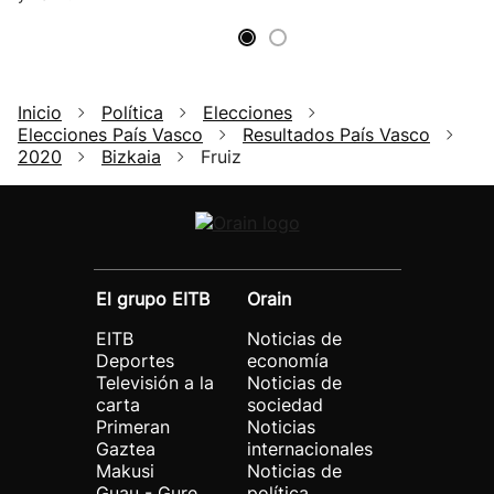
Inicio
Política
Elecciones
Elecciones País Vasco
Resultados País Vasco
2020
Bizkaia
Fruiz
El grupo EITB
Orain
EITB
Noticias de
Deportes
economía
Televisión a la
Noticias de
carta
sociedad
Primeran
Noticias
Gaztea
internacionales
Makusi
Noticias de
Guau - Gure
política