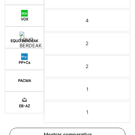
VOX
4
EQUO BERDEAK
2
PP+Cs
2
PACMA
1
EB-AZ
1
Mostrar comparativa