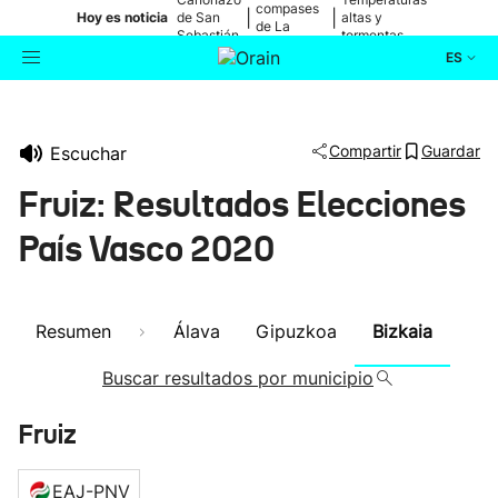
compases
|
|
Hoy es noticia
de San
altas y
de La
Sebastián
tormentas
Blanca
ES
Actualidad
Buscador
Compartir
Guardar
Escuchar
Política
Fruiz: Resultados Elecciones
Cultura
País Vasco 2020
Ikusmiran
Resumen
Álava
Gipuzkoa
Bizkaia
Eguraldia
Buscar resultados por municipio
Fruiz
EAJ-PNV