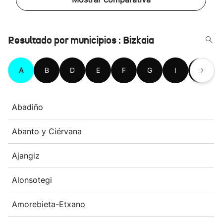
Resultado por municipios : Bizkaia
A
B
D
E
F
G
I
K
Abadiño
Abanto y Ciérvana
Ajangiz
Alonsotegi
Amorebieta-Etxano