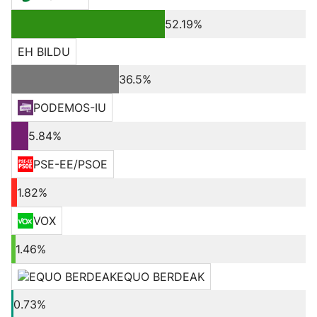
52.19%
EH BILDU
36.5%
PODEMOS-IU
5.84%
PSE-EE/PSOE
1.82%
VOX
1.46%
EQUO BERDEAK
0.73%