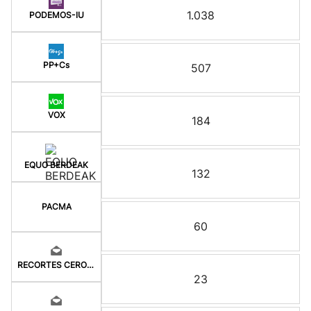
1.038
PODEMOS-IU
PP+Cs
507
VOX
184
EQUO BERDEAK
132
PACMA
60
RECORTES CERO-LV-M
23