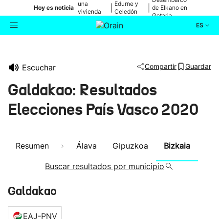
una
Edurne y
|
|
Hoy es noticia
de Elkano en
vivienda
Celedón
Getaria
de Bilbao
Txiki
ES
Actualidad
Buscador
Compartir
Guardar
Escuchar
Política
Galdakao: Resultados
Cultura
Elecciones País Vasco 2020
Ikusmiran
Resumen
Álava
Gipuzkoa
Bizkaia
Eguraldia
Buscar resultados por municipio
Galdakao
EAJ-PNV