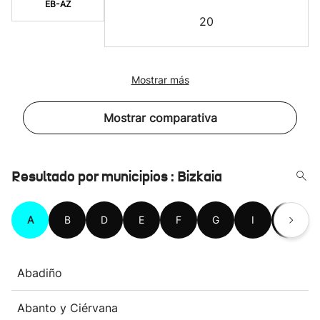
EB-AZ
20
Mostrar más
Mostrar comparativa
Resultado por municipios : Bizkaia
A
B
D
E
F
G
I
K
Abadiño
Abanto y Ciérvana