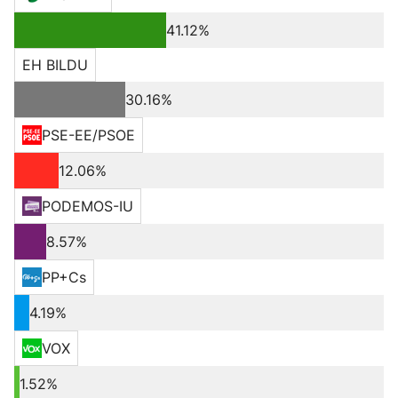
41.12%
EH BILDU
30.16%
PSE-EE/PSOE
12.06%
PODEMOS-IU
8.57%
PP+Cs
4.19%
VOX
1.52%