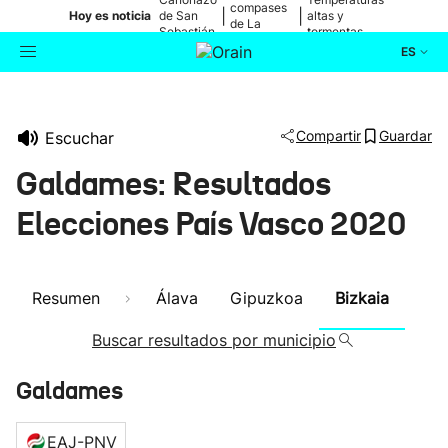
compases
|
|
Hoy es noticia
de San
altas y
de La
Sebastián
tormentas
Blanca
ES
Actualidad
Buscador
Compartir
Guardar
Escuchar
Política
Galdames: Resultados
Cultura
Elecciones País Vasco 2020
Ikusmiran
Resumen
Álava
Gipuzkoa
Bizkaia
Eguraldia
Buscar resultados por municipio
Galdames
EAJ-PNV