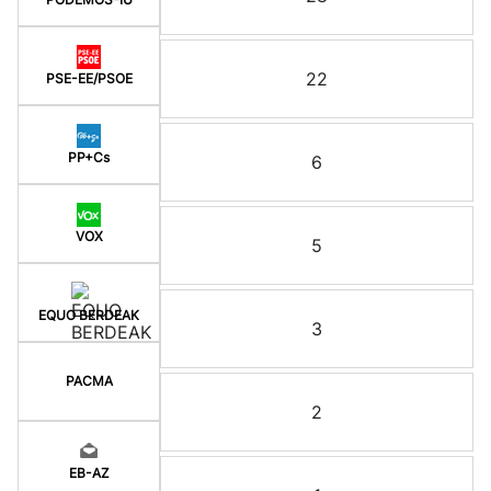
22
PSE-EE/PSOE
PP+Cs
6
VOX
5
EQUO BERDEAK
3
PACMA
2
EB-AZ