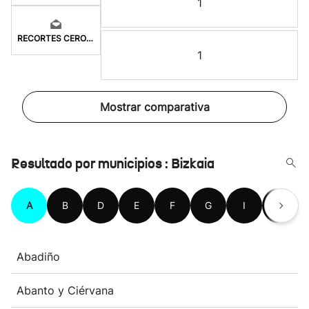
1
RECORTES CERO-LV-M
1
Mostrar comparativa
Resultado por municipios : Bizkaia
A
B
D
E
F
G
I
K
Abadiño
Abanto y Ciérvana