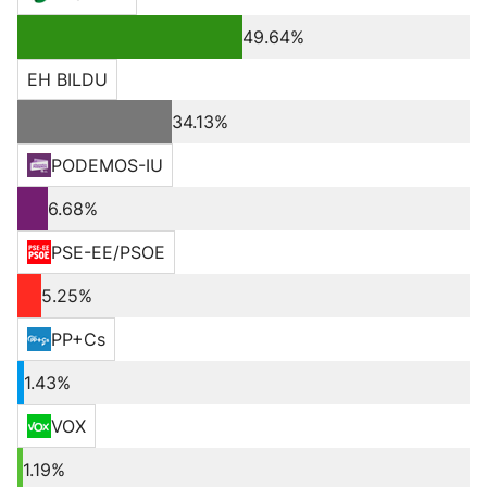
49.64%
EH BILDU
34.13%
PODEMOS-IU
6.68%
PSE-EE/PSOE
5.25%
PP+Cs
1.43%
VOX
1.19%