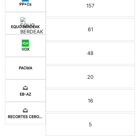
PP+Cs
157
EQUO BERDEAK
61
VOX
48
PACMA
20
EB-AZ
16
RECORTES CERO-LV-M
5