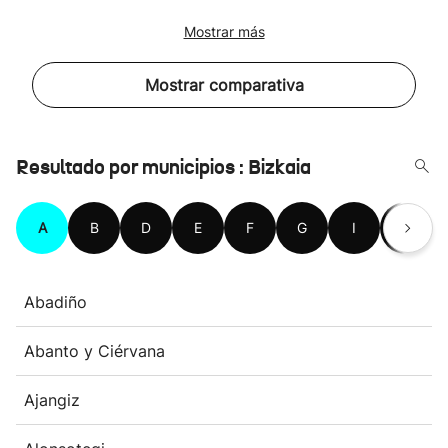
Mostrar más
Mostrar comparativa
Resultado por municipios : Bizkaia
A
B
D
E
F
G
I
K
Abadiño
Abanto y Ciérvana
Ajangiz