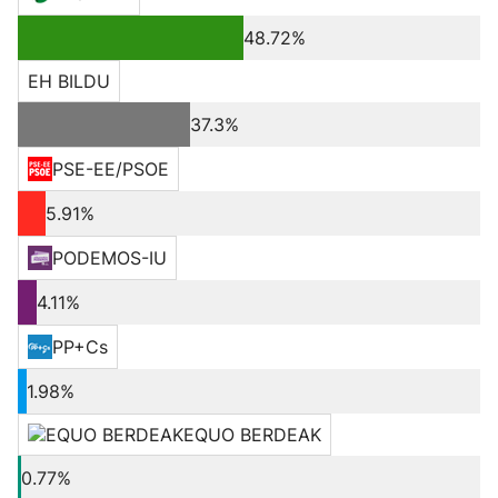
48.72%
EH BILDU
37.3%
PSE-EE/PSOE
5.91%
PODEMOS-IU
4.11%
PP+Cs
1.98%
EQUO BERDEAK
0.77%