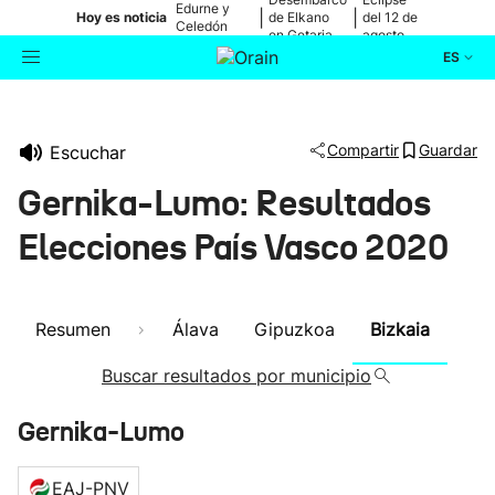
Edurne y
|
|
Hoy es noticia
de Elkano
del 12 de
Celedón
en Getaria
agosto
Txiki
ES
Actualidad
Buscador
Compartir
Guardar
Escuchar
Política
Gernika-Lumo: Resultados
Cultura
Elecciones País Vasco 2020
Ikusmiran
Resumen
Álava
Gipuzkoa
Bizkaia
Eguraldia
Buscar resultados por municipio
Gernika-Lumo
EAJ-PNV