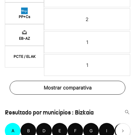
PP+Cs
2
EB-AZ
1
PCTE / ELAK
1
Mostrar comparativa
Resultado por municipios : Bizkaia
A
B
D
E
F
G
I
K