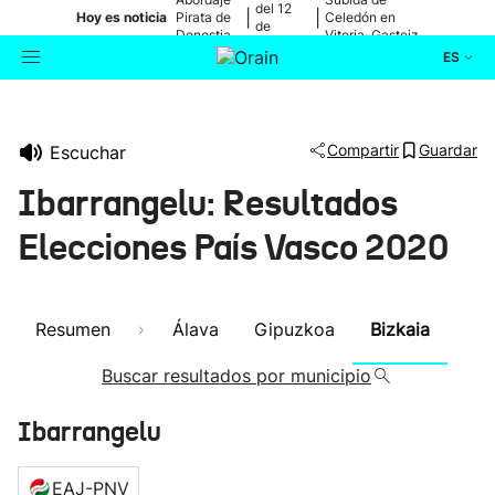
del 12
|
|
Hoy es noticia
Pirata de
Celedón en
de
Donostia
Vitoria-Gasteiz
agosto
ES
Actualidad
Buscador
Compartir
Guardar
Escuchar
Política
Ibarrangelu: Resultados
Cultura
Elecciones País Vasco 2020
Ikusmiran
Resumen
Álava
Gipuzkoa
Bizkaia
Eguraldia
Buscar resultados por municipio
Ibarrangelu
EAJ-PNV