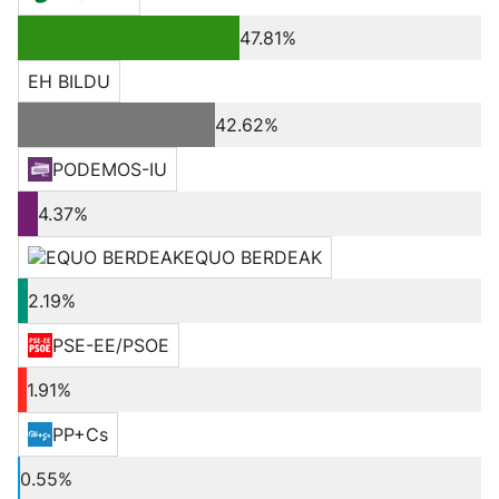
47.81%
EH BILDU
42.62%
PODEMOS-IU
4.37%
EQUO BERDEAK
2.19%
PSE-EE/PSOE
1.91%
PP+Cs
0.55%