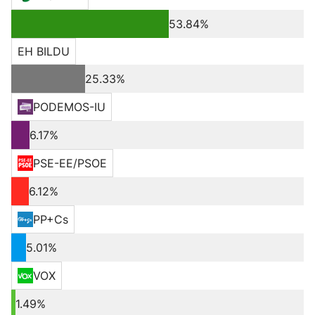
53.84%
EH BILDU
25.33%
PODEMOS-IU
6.17%
PSE-EE/PSOE
6.12%
PP+Cs
5.01%
VOX
1.49%