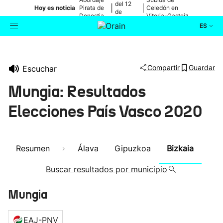
del 12
|
|
Hoy es noticia
Pirata de
Celedón en
de
Donostia
Vitoria-Gasteiz
agosto
ES
Actualidad
Buscador
Compartir
Guardar
Escuchar
Política
Mungia: Resultados
Cultura
Elecciones País Vasco 2020
Ikusmiran
Resumen
Álava
Gipuzkoa
Bizkaia
Eguraldia
Buscar resultados por municipio
Mungia
EAJ-PNV