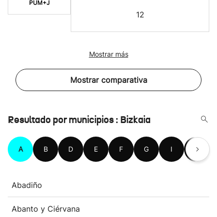
PUM+J
12
Mostrar más
Mostrar comparativa
Resultado por municipios : Bizkaia
A
B
D
E
F
G
I
K
Abadiño
Abanto y Ciérvana