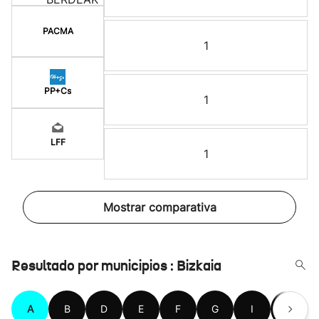
PACMA
1
PP+Cs
1
LFF
1
Mostrar comparativa
Resultado por municipios : Bizkaia
A
B
D
E
F
G
I
K