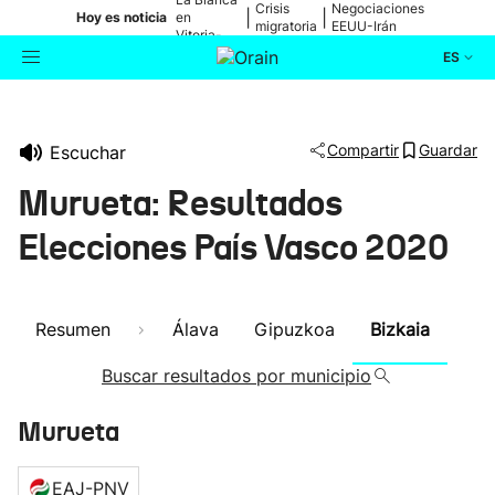
Crisis
Negociaciones
|
|
Hoy es noticia
en
migratoria
EEUU-Irán
Vitoria-
Gasteiz
ES
Actualidad
Buscador
Compartir
Guardar
Escuchar
Política
Murueta: Resultados
Cultura
Elecciones País Vasco 2020
Ikusmiran
Resumen
Álava
Gipuzkoa
Bizkaia
Eguraldia
Buscar resultados por municipio
Murueta
EAJ-PNV