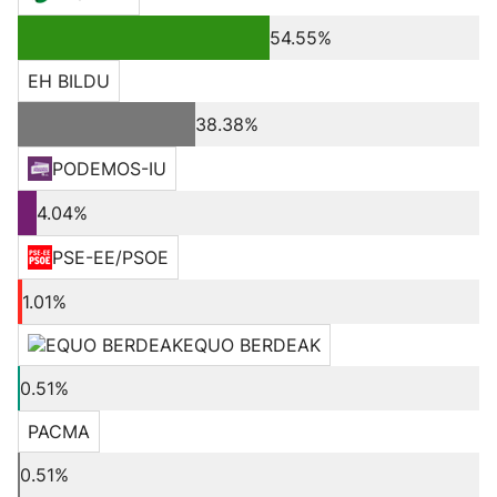
54.55%
EH BILDU
38.38%
PODEMOS-IU
4.04%
PSE-EE/PSOE
1.01%
EQUO BERDEAK
0.51%
PACMA
0.51%