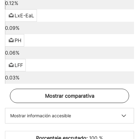
0.12%
LxE-EaL
0.09%
PH
0.06%
LFF
0.03%
Mostrar comparativa
Mostrar información accesible
Porcentaje escrutado:
100 %