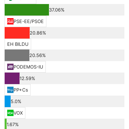
37.06%
PSE-EE/PSOE
20.86%
EH BILDU
20.56%
PODEMOS-IU
12.59%
PP+Cs
5.0%
VOX
1.67%