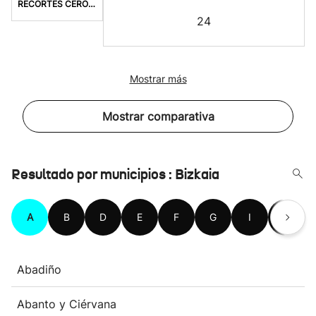
RECORTES CERO-LV-M
24
Mostrar más
Mostrar comparativa
Resultado por municipios : Bizkaia
A
B
D
E
F
G
I
K
Abadiño
Abanto y Ciérvana