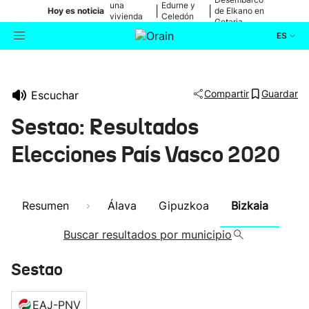
una
Edurne y
|
|
Hoy es noticia
de Elkano en
vivienda
Celedón
Getaria
de Bilbao
Txiki
ES
Actualidad
Buscador
Compartir
Guardar
Escuchar
Política
Sestao: Resultados
Cultura
Elecciones País Vasco 2020
Ikusmiran
Resumen
Álava
Gipuzkoa
Bizkaia
Eguraldia
Buscar resultados por municipio
Sestao
EAJ-PNV