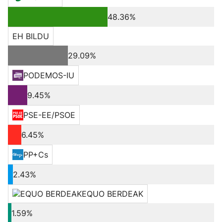
48.36%
EH BILDU
29.09%
PODEMOS-IU
9.45%
PSE-EE/PSOE
6.45%
PP+Cs
2.43%
EQUO BERDEAK
1.59%