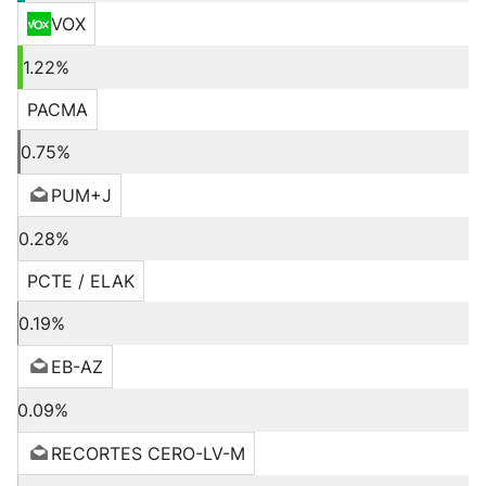
VOX
1.22%
PACMA
0.75%
PUM+J
0.28%
PCTE / ELAK
0.19%
EB-AZ
0.09%
RECORTES CERO-LV-M