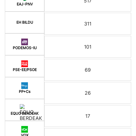
517
EAJ-PNV
EH BILDU
311
101
PODEMOS-IU
69
PSE-EE/PSOE
PP+Cs
26
EQUO BERDEAK
17
VOX