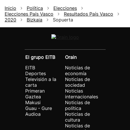
Inicio
Política
Elecciones
Elecciones País Vasco
Resultados País Vasco
2020
Bizkaia
Sopuerta
El grupo EITB
Orain
EITB
Noticias de
Deportes
economía
Televisión a la
Noticias de
carta
sociedad
Primeran
Noticias
Gaztea
internacionales
Makusi
Noticias de
Guau - Gure
política
Audioa
Noticias de
cultura
Noticias de