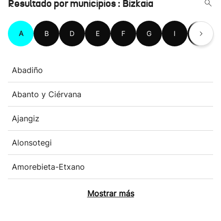
Resultado por municipios : Bizkaia
A
B
D
E
F
G
I
K
Abadiño
Abanto y Ciérvana
Ajangiz
Alonsotegi
Amorebieta-Etxano
Mostrar más