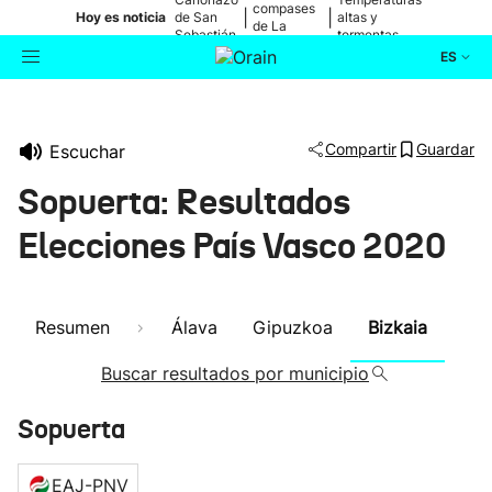
compases
|
|
Hoy es noticia
de San
altas y
de La
Sebastián
tormentas
Blanca
ES
Actualidad
Buscador
Compartir
Guardar
Escuchar
Política
Sopuerta: Resultados
Cultura
Elecciones País Vasco 2020
Ikusmiran
Resumen
Álava
Gipuzkoa
Bizkaia
Eguraldia
Buscar resultados por municipio
Sopuerta
EAJ-PNV