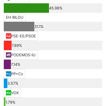
45.98%
EH BILDU
31.1%
PSE-EE/PSOE
7.89%
PODEMOS-IU
7.14%
PP+Cs
3.57%
VOX
1.79%