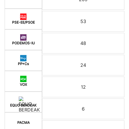
53
PSE-EE/PSOE
48
PODEMOS-IU
PP+Cs
24
VOX
12
EQUO BERDEAK
6
PACMA