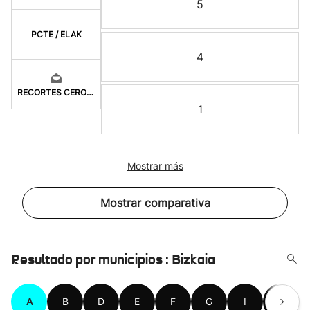
5
PCTE / ELAK
4
RECORTES CERO-LV-M
1
Mostrar más
Mostrar comparativa
Resultado por municipios : Bizkaia
A
B
D
E
F
G
I
K