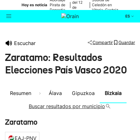
del 12
|
|
Hoy es noticia
Pirata de
Celedón en
de
Donostia
Vitoria-Gasteiz
agosto
ES
Actualidad
Buscador
Compartir
Guardar
Escuchar
Política
Zaratamo: Resultados
Cultura
Elecciones País Vasco 2020
Ikusmiran
Resumen
Álava
Gipuzkoa
Bizkaia
Eguraldia
Buscar resultados por municipio
Zaratamo
EAJ-PNV