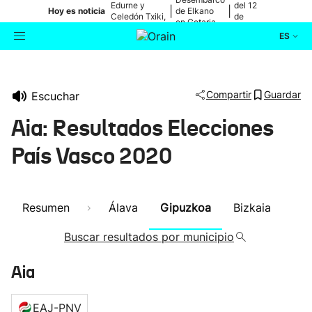
Edurne y
del 12
|
|
Hoy es noticia
de Elkano
Celedón Txiki,
de
en Getaria
en directo
agosto
ES
Actualidad
Buscador
Compartir
Guardar
Escuchar
Política
Aia: Resultados Elecciones
Cultura
País Vasco 2020
Ikusmiran
Resumen
Álava
Gipuzkoa
Bizkaia
Eguraldia
Buscar resultados por municipio
Aia
EAJ-PNV