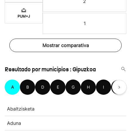
2
PUM+J
1
Mostrar comparativa
Resultado por municipios : Gipuzkoa
A
B
D
E
G
H
I
L
Abaltzisketa
Aduna