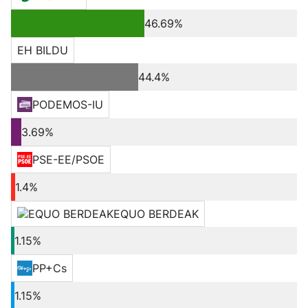
46.69%
EH BILDU
44.4%
PODEMOS-IU
3.69%
PSE-EE/PSOE
1.4%
EQUO BERDEAK
1.15%
PP+Cs
1.15%