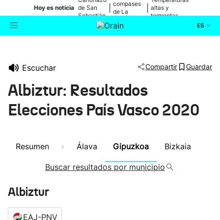
compases
|
|
Hoy es noticia
de San
altas y
de La
Sebastián
tormentas
Blanca
ES
Actualidad
Buscador
Compartir
Guardar
Escuchar
Política
Albiztur: Resultados
Cultura
Elecciones País Vasco 2020
Ikusmiran
Resumen
Álava
Gipuzkoa
Bizkaia
Eguraldia
Buscar resultados por municipio
Albiztur
EAJ-PNV