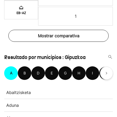
EB-AZ
1
Mostrar comparativa
Resultado por municipios : Gipuzkoa
A
B
D
E
G
H
I
L
Abaltzisketa
Aduna