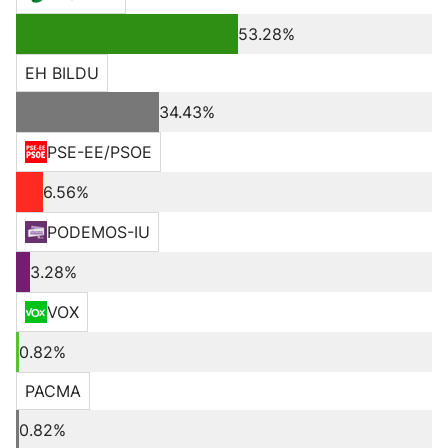
53.28%
EH BILDU
34.43%
PSE-EE/PSOE
6.56%
PODEMOS-IU
3.28%
VOX
0.82%
PACMA
0.82%