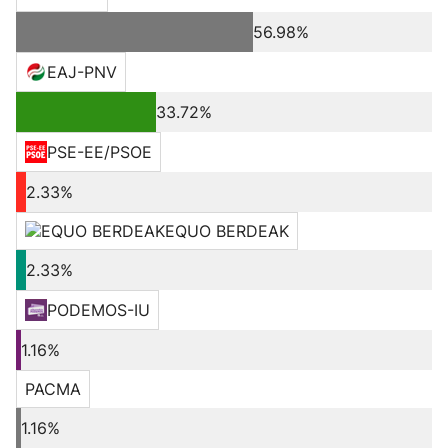
56.98%
EAJ-PNV
33.72%
PSE-EE/PSOE
2.33%
EQUO BERDEAK
2.33%
PODEMOS-IU
1.16%
PACMA
1.16%