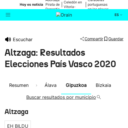
Celedón en
|
|
Hoy es noticia
Pirata de
portuguesas
Vitoria-
Donostia
en las playas
Gasteiz
ES
Actualidad
Buscador
Compartir
Guardar
Escuchar
Política
Altzaga: Resultados
Cultura
Elecciones País Vasco 2020
Ikusmiran
Resumen
Álava
Gipuzkoa
Bizkaia
Eguraldia
Buscar resultados por municipio
Altzaga
EH BILDU