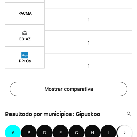
PACMA
1
EB-AZ
1
PP+Cs
1
Mostrar comparativa
Resultado por municipios : Gipuzkoa
A
B
D
E
G
H
I
L