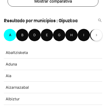
Mostrar comparativa
Resultado por municipios : Gipuzkoa
A
B
D
E
G
H
I
L
Abaltzisketa
Aduna
Aia
Aizarnazabal
Albiztur