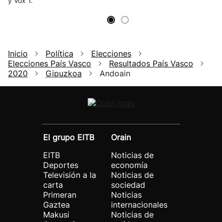
y Vox 1.
Inicio
Política
Elecciones
Elecciones País Vasco
Resultados País Vasco
2020
Gipuzkoa
Andoain
El grupo EITB
Orain
EITB
Noticias de
Deportes
economía
Televisión a la
Noticias de
carta
sociedad
Primeran
Noticias
Gaztea
internacionales
Makusi
Noticias de