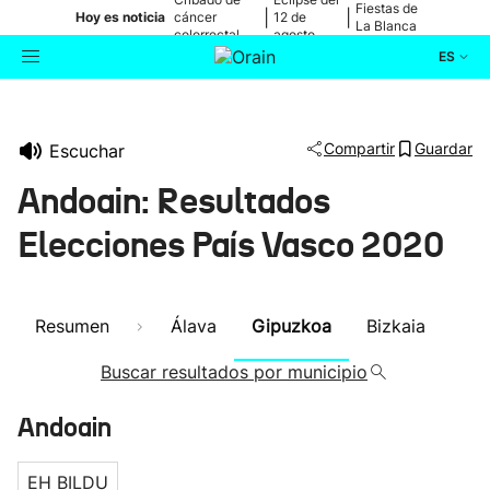
Fiestas de
|
|
Hoy es noticia
cáncer
12 de
La Blanca
colorrectal
agosto
ES
Actualidad
Buscador
Compartir
Guardar
Escuchar
Política
Andoain: Resultados
Cultura
Elecciones País Vasco 2020
Ikusmiran
Resumen
Álava
Gipuzkoa
Bizkaia
Eguraldia
Buscar resultados por municipio
Andoain
EH BILDU