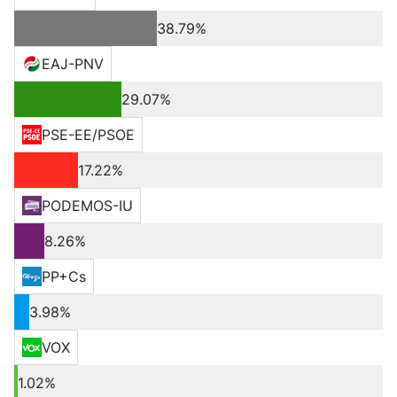
38.79%
EAJ-PNV
29.07%
PSE-EE/PSOE
17.22%
PODEMOS-IU
8.26%
PP+Cs
3.98%
VOX
1.02%