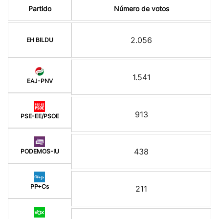
Partido
Número de votos
2.056
EH BILDU
1.541
EAJ-PNV
913
PSE-EE/PSOE
438
PODEMOS-IU
PP+Cs
211