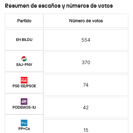
Resumen de escaños y números de votos
Partido
Número de votos
554
EH BILDU
370
EAJ-PNV
74
PSE-EE/PSOE
42
PODEMOS-IU
PP+Cs
15