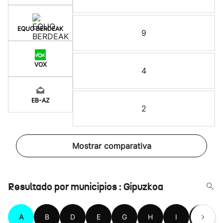
EQUO BERDEAK
9
VOX
4
EB-AZ
2
Mostrar comparativa
Resultado por municipios : Gipuzkoa
A
B
D
E
G
H
I
L