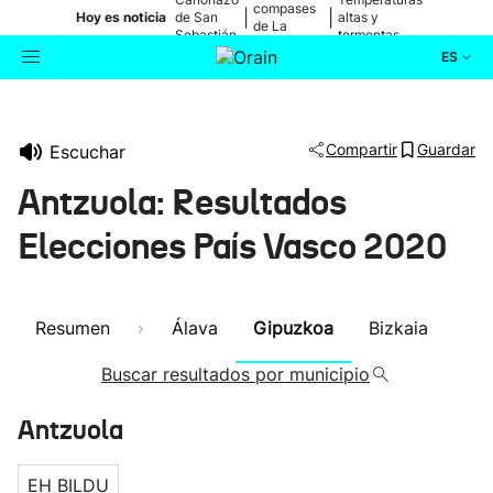
compases
|
|
Hoy es noticia
de San
altas y
de La
Sebastián
tormentas
Blanca
ES
Actualidad
Buscador
Compartir
Guardar
Escuchar
Política
Antzuola: Resultados
Cultura
Elecciones País Vasco 2020
Ikusmiran
Resumen
Álava
Gipuzkoa
Bizkaia
Eguraldia
Buscar resultados por municipio
Antzuola
EH BILDU