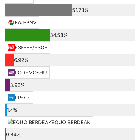
51.78%
EAJ-PNV
34.58%
PSE-EE/PSOE
6.92%
PODEMOS-IU
3.93%
PP+Cs
1.4%
EQUO BERDEAK
0.84%