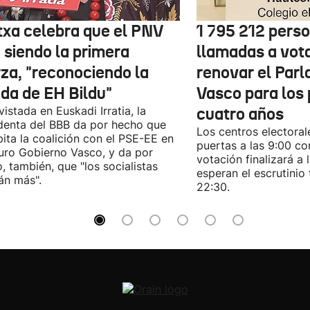
txa celebra que el PNV
1 795 212 pers
 siendo la primera
llamadas a vot
rza, "reconociendo la
renovar el Par
ida de EH Bildu"
Vasco para los
vistada en Euskadi Irratia, la
cuatro años
denta del BBB da por hecho que
Los centros electoral
pita la coalición con el PSE-EE en
puertas a las 9:00 co
turo Gobierno Vasco, y da por
votación finalizará a 
, también, que "los socialistas
esperan el escrutinio 
án más".
22:30.