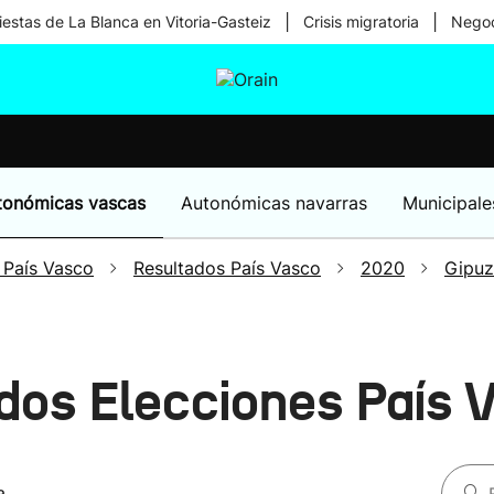
|
|
iestas de La Blanca en Vitoria-Gasteiz
Crisis migratoria
Negoc
tura
Ikusmiran
Egural
Salud
Tecnología
tonómicas vascas
Autonómicas navarras
Municipale
 País Vasco
Resultados País Vasco
2020
Gipu
dos Elecciones País
a