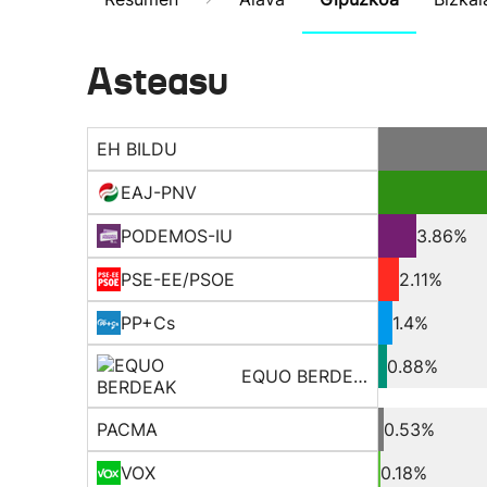
Asteasu
EH BILDU
EAJ-PNV
PODEMOS-IU
3.86%
PSE-EE/PSOE
2.11%
PP+Cs
1.4%
0.88%
EQUO BERDEAK
PACMA
0.53%
VOX
0.18%