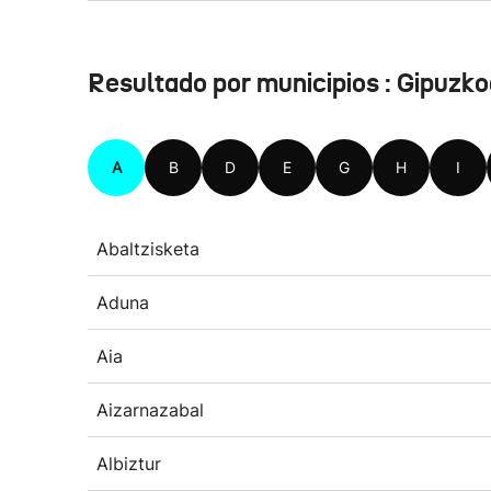
Resultado por municipios : Gipuzk
A
B
D
E
G
H
I
Abaltzisketa
Aduna
Aia
Aizarnazabal
Albiztur