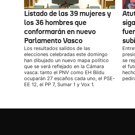
Listado de las 39 mujeres y
Atu
los 36 hombres que
siga
conformarán en nuevo
fue
Parlamento Vasco
sub
Los resultados salidos de las
Entre
elecciones celebradas este domingo
presi
han dibujado un nuevo mapa político
se re
que se verá reflejado en la Cámara
el fu
vasca: tanto el PNV como EH Bildu
hecho
ocuparán 27 escaños cada uno, el PSE-
pedir
EE 12, el PP 7, Sumar 1 y Vox 1.