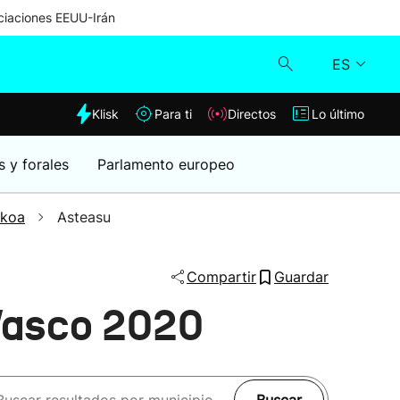
iaciones EEUU-Irán
ES
dia
Klisk
Para ti
Directos
Lo último
Klisk
s y forales
Parlamento europeo
Directos
zkoa
Asteasu
Para ti
Compartir
Guardar
Lo último
 Vasco 2020