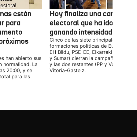
onas están
Hoy finaliza una campaña
ar para
electoral que ha ido
lamento
ganando intensidad
 próximos
Cinco de las siete principales
formaciones políticas de Euskadi (PN
EH Bildu, PSE-EE, Elkarrekin Podemo
es han abierto sus
y Sumar) cierran la campaña en Bilba
n normalidad. La
y las dos restantes (PP y Vox) en
las 20:00, y se
Vitoria-Gasteiz.
total para las