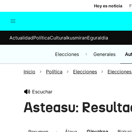
Hoy es noticia
F
Actualidad
Política
Cul
Actualidad
Política
Cultura
Ikusmiran
Eguraldia
Sociedad
Elecciones
Economía
Elecciones
Generales
Au
Internacional
Inicio
Política
Elecciones
Elecciones
Escuchar
Asteasu: Resulta
Resumen
Álava
Gipuzkoa
Bizkai