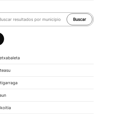
Buscar
etxabaleta
teasu
tigarraga
aun
koitia