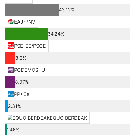
43.12%
EAJ-PNV
34.24%
PSE-EE/PSOE
8.3%
PODEMOS-IU
8.07%
PP+Cs
2.31%
EQUO BERDEAK
1.46%