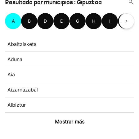
Resultado por municipios : Gipuzkoa
A
B
D
E
G
H
I
L
Abaltzisketa
Aduna
Aia
Aizarnazabal
Albiztur
Mostrar más