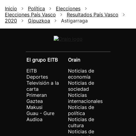
Inicio
Política
Elecciones
Elecciones País Vasco
Resultados País Vasco
2020
Gipuzkoa
Astigarraga
El grupo EITB
Orain
EITB
Noticias de
Deportes
economía
Televisión a la
Noticias de
carta
sociedad
Primeran
Noticias
Gaztea
internacionales
Makusi
Noticias de
Guau - Gure
política
Audioa
Noticias de
cultura
Noticias de