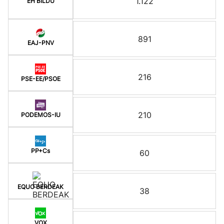
1.122
EH BILDU
891
EAJ-PNV
216
PSE-EE/PSOE
210
PODEMOS-IU
PP+Cs
60
EQUO BERDEAK
38
VOX