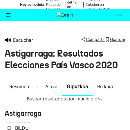
del 12
|
|
Hoy es noticia
Pirata de
Celedón en
de
Donostia
Vitoria-Gasteiz
agosto
ES
Actualidad
Buscador
Compartir
Guardar
Escuchar
Política
Astigarraga: Resultados
Cultura
Elecciones País Vasco 2020
Ikusmiran
Resumen
Álava
Gipuzkoa
Bizkaia
Eguraldia
Buscar resultados por municipio
Astigarraga
EH BILDU