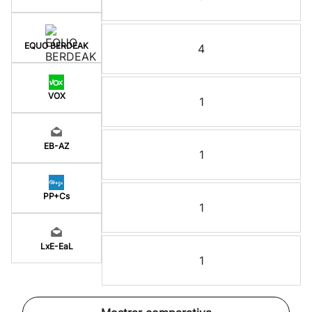
EQUO BERDEAK
4
VOX
1
EB-AZ
1
PP+Cs
1
LxE-EaL
1