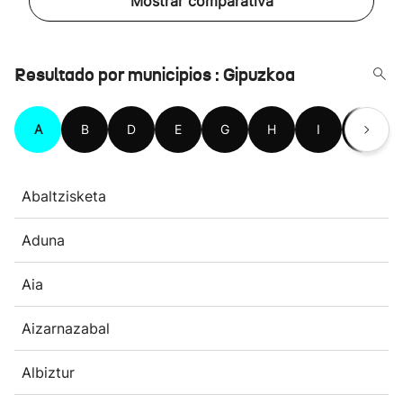
Mostrar comparativa
Resultado por municipios : Gipuzkoa
A
B
D
E
G
H
I
L
Abaltzisketa
Aduna
Aia
Aizarnazabal
Albiztur