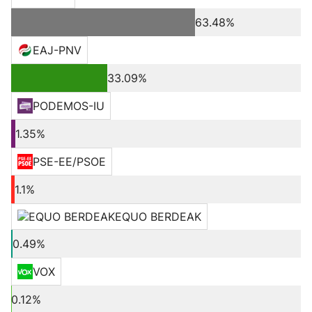
63.48%
EAJ-PNV
33.09%
PODEMOS-IU
1.35%
PSE-EE/PSOE
1.1%
EQUO BERDEAK
0.49%
VOX
0.12%