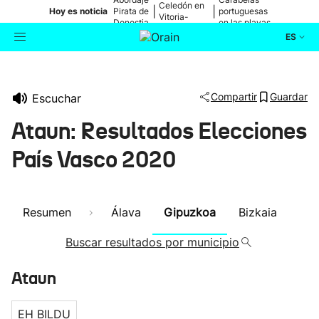
Celedón en
|
|
Hoy es noticia
Pirata de
portuguesas
Vitoria-
Donostia
en las playas
Gasteiz
ES
Actualidad
Buscador
Compartir
Guardar
Escuchar
Política
Ataun: Resultados Elecciones
Cultura
País Vasco 2020
Ikusmiran
Resumen
Álava
Gipuzkoa
Bizkaia
Eguraldia
Buscar resultados por municipio
Ataun
EH BILDU