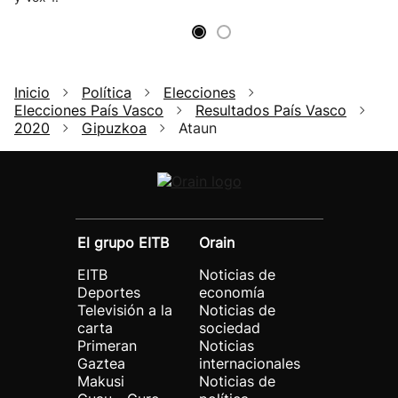
Inicio
Política
Elecciones
Elecciones País Vasco
Resultados País Vasco
2020
Gipuzkoa
Ataun
El grupo EITB
Orain
EITB
Noticias de
Deportes
economía
Televisión a la
Noticias de
carta
sociedad
Primeran
Noticias
Gaztea
internacionales
Makusi
Noticias de