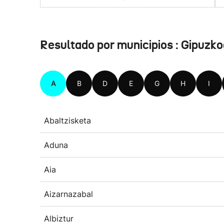
Resultado por municipios : Gipuzk
A
B
D
E
G
H
I
Abaltzisketa
Aduna
Aia
Aizarnazabal
Albiztur