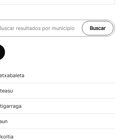
Buscar
etxabaleta
teasu
tigarraga
aun
koitia