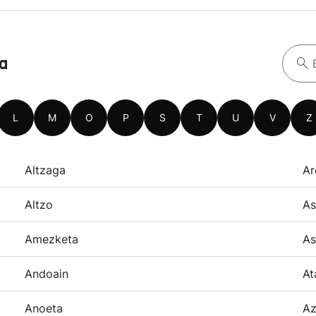
oa
L
M
O
P
S
T
U
V
Z
Altzaga
Ar
Altzo
As
Amezketa
As
Andoain
At
Anoeta
Az