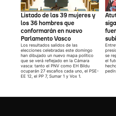
Listado de las 39 mujeres y
Atu
los 36 hombres que
siga
conformarán en nuevo
fue
Parlamento Vasco
sub
Los resultados salidos de las
Entre
elecciones celebradas este domingo
presi
han dibujado un nuevo mapa político
se re
que se verá reflejado en la Cámara
el fu
vasca: tanto el PNV como EH Bildu
hecho
ocuparán 27 escaños cada uno, el PSE-
pedir
EE 12, el PP 7, Sumar 1 y Vox 1.