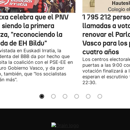
txa celebra que el PNV
1 795 212 pers
 siendo la primera
llamadas a vot
rza, "reconociendo la
renovar el Par
ida de EH Bildu"
Vasco para los
vistada en Euskadi Irratia, la
cuatro años
denta del BBB da por hecho que
Los centros electoral
pita la coalición con el PSE-EE en
puertas a las 9:00 co
turo Gobierno Vasco, y da por
votación finalizará a 
, también, que "los socialistas
esperan el escrutinio 
án más".
22:30.