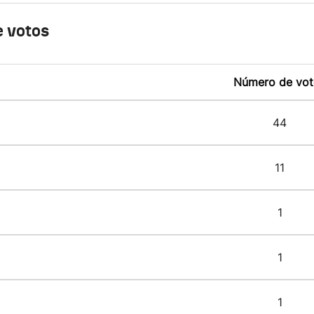
 votos
Número de vot
44
11
1
1
1