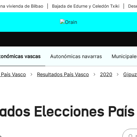
|
|
una vivienda de Bilbao
Bajada de Edurne y Celedón Txiki
Dese
tura
Ikusmiran
Egural
Salud
Tecnología
tonómicas vascas
Autonómicas navarras
Municipale
 País Vasco
Resultados País Vasco
2020
Gipu
ltados Elecciones Paí
a