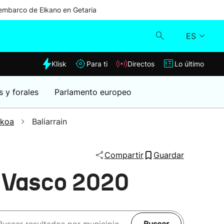
mbarco de Elkano en Getaria
ES
dia
Klisk
Para ti
Directos
Lo último
Klisk
s y forales
Parlamento europeo
Directos
zkoa
Baliarrain
Para ti
Compartir
Guardar
Lo último
s Vasco 2020