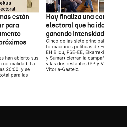
onas están
Hoy finaliza una campaña
ar para
electoral que ha ido
lamento
ganando intensidad
 próximos
Cinco de las siete principales
formaciones políticas de Euskadi (PN
EH Bildu, PSE-EE, Elkarrekin Podemo
es han abierto sus
y Sumar) cierran la campaña en Bilba
n normalidad. La
y las dos restantes (PP y Vox) en
las 20:00, y se
Vitoria-Gasteiz.
total para las