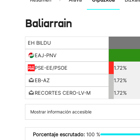
Baliarrain
EH BILDU
EAJ-PNV
PSE-EE/PSOE
1.72%
EB-AZ
1.72%
RECORTES CERO-LV-M
1.72%
Mostrar información accesible
Porcentaje escrutado:
100 %