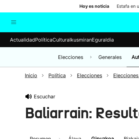
Hoy es noticia
Estafa en 
Actualidad
Política
Cul
Actualidad
Política
Cultura
Ikusmiran
Eguraldia
Sociedad
Elecciones
Economía
Elecciones
Generales
Au
Internacional
Inicio
Política
Elecciones
Elecciones
Escuchar
Baliarrain: Resu
Resumen
Álava
Gipuzkoa
Bizkai