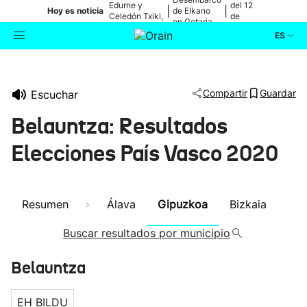
Edurne y
del 12
|
|
Hoy es noticia
de Elkano
Celedón Txiki,
de
en Getaria
en directo
agosto
ES
Actualidad
Buscador
Compartir
Guardar
Escuchar
Política
Belauntza: Resultados
Cultura
Elecciones País Vasco 2020
Ikusmiran
Resumen
Álava
Gipuzkoa
Bizkaia
Eguraldia
Buscar resultados por municipio
Belauntza
EH BILDU