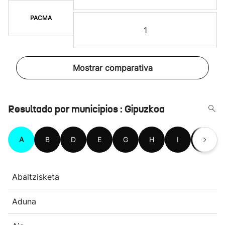
PACMA
1
Mostrar comparativa
Resultado por municipios : Gipuzkoa
A
B
D
E
G
H
I
L
Abaltzisketa
Aduna