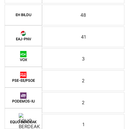
48
EH BILDU
41
EAJ-PNV
3
VOX
2
PSE-EE/PSOE
PODEMOS-IU
2
EQUO BERDEAK
1