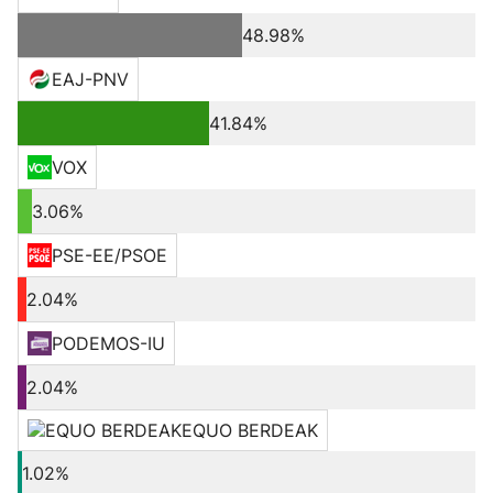
48.98%
EAJ-PNV
41.84%
VOX
3.06%
PSE-EE/PSOE
2.04%
PODEMOS-IU
2.04%
EQUO BERDEAK
1.02%