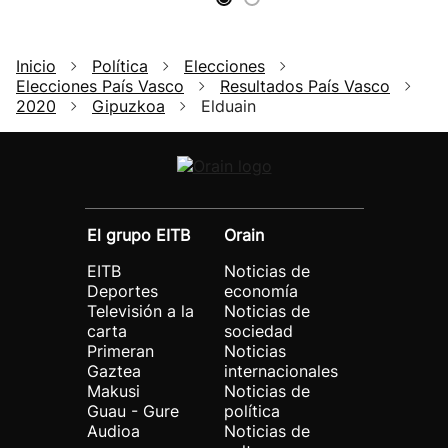
Inicio
Política
Elecciones
Elecciones País Vasco
Resultados País Vasco
2020
Gipuzkoa
Elduain
El grupo EITB
Orain
EITB
Noticias de
Deportes
economía
Televisión a la
Noticias de
carta
sociedad
Primeran
Noticias
Gaztea
internacionales
Makusi
Noticias de
Guau - Gure
política
Audioa
Noticias de