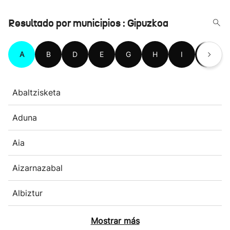
Resultado por municipios : Gipuzkoa
A
B
D
E
G
H
I
L
Abaltzisketa
Aduna
Aia
Aizarnazabal
Albiztur
Mostrar más