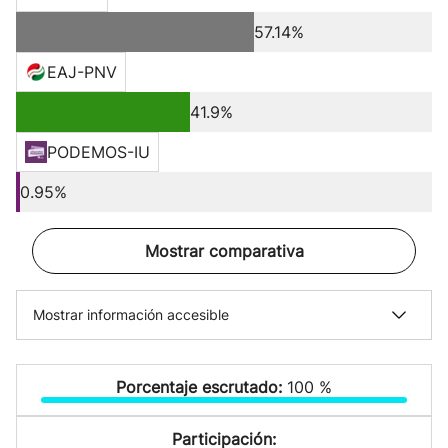
57.14%
EAJ-PNV
41.9%
PODEMOS-IU
0.95%
Mostrar comparativa
Mostrar información accesible
Porcentaje escrutado:
100 %
Participación: