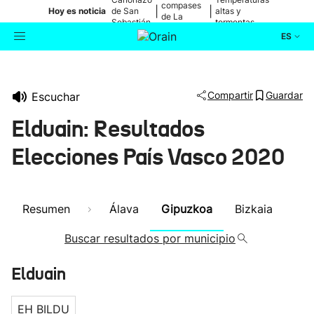
compases
|
|
Hoy es noticia
de San
altas y
de La
Sebastián
tormentas
Blanca
ES
Actualidad
Buscador
Compartir
Guardar
Escuchar
Política
Elduain: Resultados
Cultura
Elecciones País Vasco 2020
Ikusmiran
Resumen
Álava
Gipuzkoa
Bizkaia
Eguraldia
Buscar resultados por municipio
Elduain
EH BILDU