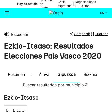
Crisis
Negociaciones
|
|
Hoy es noticia
en
migratoria
EEUU-Irán
Vitoria-
Gasteiz
ES
Actualidad
Buscador
Compartir
Guardar
Escuchar
Política
Ezkio-Itsaso: Resultados
Cultura
Elecciones País Vasco 2020
Ikusmiran
Resumen
Álava
Gipuzkoa
Bizkaia
Eguraldia
Buscar resultados por municipio
Ezkio-Itsaso
EH BILDU