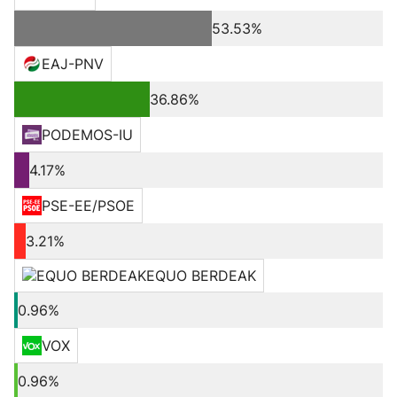
53.53%
EAJ-PNV
36.86%
PODEMOS-IU
4.17%
PSE-EE/PSOE
3.21%
EQUO BERDEAK
0.96%
VOX
0.96%