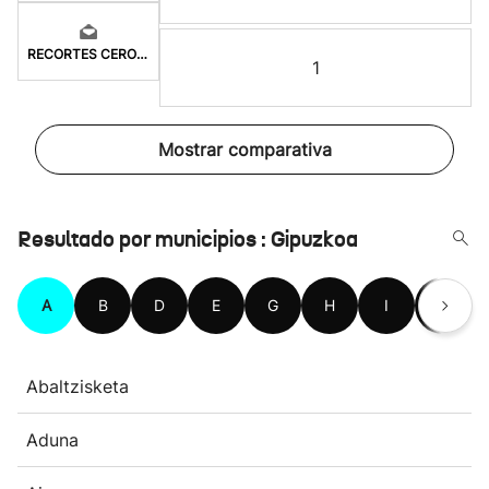
RECORTES CERO-LV-M
1
Mostrar comparativa
Resultado por municipios : Gipuzkoa
A
B
D
E
G
H
I
L
Abaltzisketa
Aduna