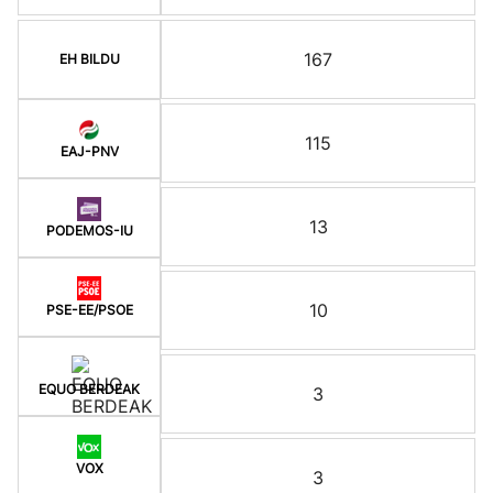
167
EH BILDU
115
EAJ-PNV
13
PODEMOS-IU
10
PSE-EE/PSOE
EQUO BERDEAK
3
VOX
3