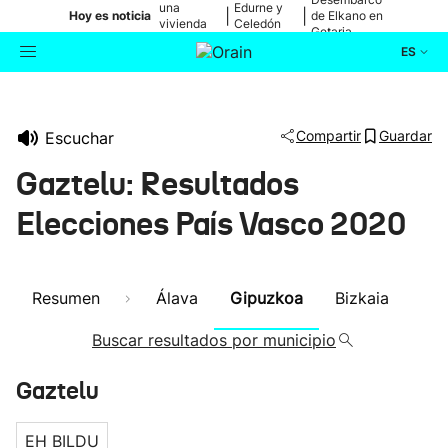
una
Edurne y
|
|
Hoy es noticia
de Elkano en
vivienda
Celedón
Getaria
de Bilbao
Txiki
ES
Actualidad
Buscador
Compartir
Guardar
Escuchar
Política
Gaztelu: Resultados
Cultura
Elecciones País Vasco 2020
Ikusmiran
Resumen
Álava
Gipuzkoa
Bizkaia
Eguraldia
Buscar resultados por municipio
Gaztelu
EH BILDU