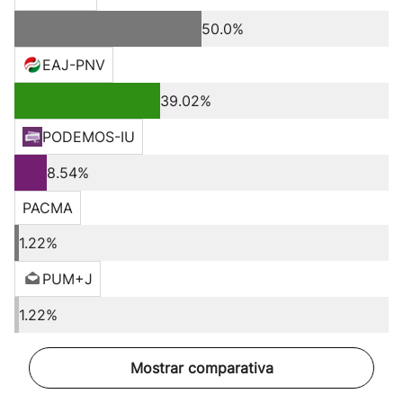
50.0%
EAJ-PNV
39.02%
PODEMOS-IU
8.54%
PACMA
1.22%
PUM+J
1.22%
Mostrar comparativa