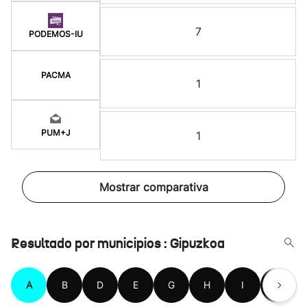
7
PODEMOS-IU
PACMA
1
PUM+J
1
Mostrar comparativa
Resultado por municipios : Gipuzkoa
A
B
D
E
G
H
I
L