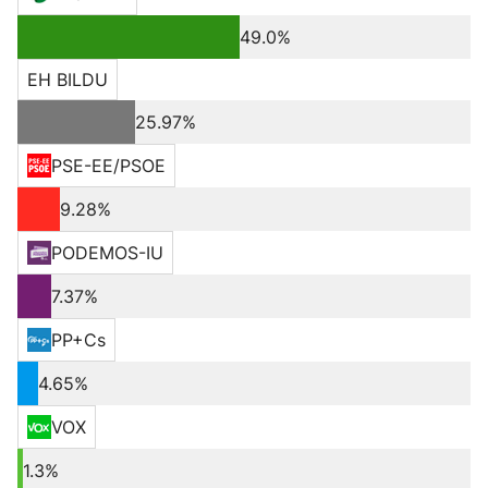
49.0%
EH BILDU
25.97%
PSE-EE/PSOE
9.28%
PODEMOS-IU
7.37%
PP+Cs
4.65%
VOX
1.3%