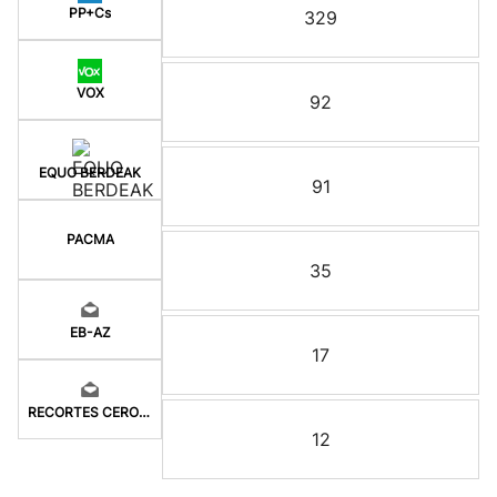
PP+Cs
329
VOX
92
EQUO BERDEAK
91
PACMA
35
EB-AZ
17
RECORTES CERO-LV-M
12