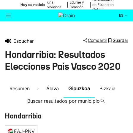
una
Edurne y
|
|
Hoy es noticia
de Elkano en
vivienda
Celedón
Getaria
de Bilbao
Txiki
ES
Actualidad
Buscador
Compartir
Guardar
Escuchar
Política
Hondarribia: Resultados
Cultura
Elecciones País Vasco 2020
Ikusmiran
Resumen
Álava
Gipuzkoa
Bizkaia
Eguraldia
Buscar resultados por municipio
Hondarribia
EAJ-PNV