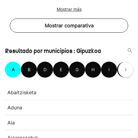
Mostrar más
Mostrar comparativa
Resultado por municipios : Gipuzkoa
A
B
D
E
G
H
I
L
Abaltzisketa
Aduna
Aia
Aizarnazabal