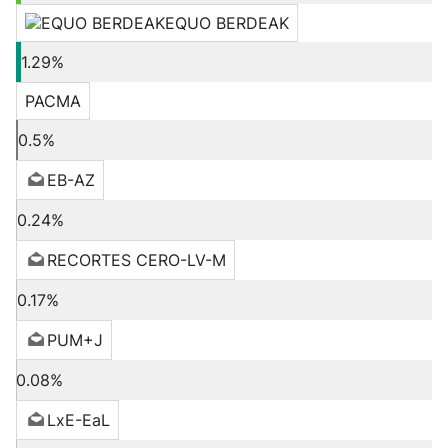
EQUO BERDEAK
1.29%
PACMA
0.5%
EB-AZ
0.24%
RECORTES CERO-LV-M
0.17%
PUM+J
0.08%
LxE-EaL