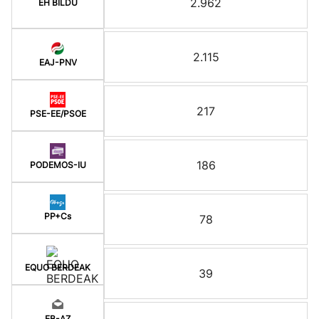
2.962
EH BILDU
2.115
EAJ-PNV
217
PSE-EE/PSOE
186
PODEMOS-IU
PP+Cs
78
EQUO BERDEAK
39
EB-AZ