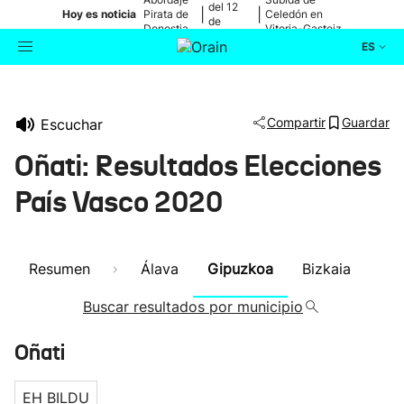
del 12
|
|
Hoy es noticia
Pirata de
Celedón en
de
Donostia
Vitoria-Gasteiz
agosto
ES
Actualidad
Buscador
Compartir
Guardar
Escuchar
Política
Oñati: Resultados Elecciones
Cultura
País Vasco 2020
Ikusmiran
Resumen
Álava
Gipuzkoa
Bizkaia
Eguraldia
Buscar resultados por municipio
Oñati
EH BILDU