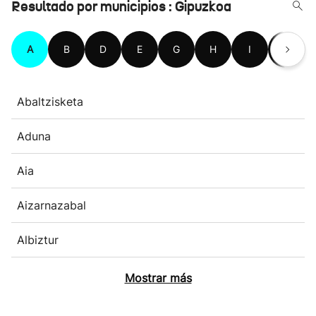
Resultado por municipios : Gipuzkoa
A
B
D
E
G
H
I
L
Abaltzisketa
Aduna
Aia
Aizarnazabal
Albiztur
Mostrar más