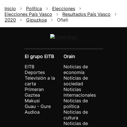
Inicio
Política
Elecciones
Elecciones País Vasco
Resultados País Vasco
2020
Gipuzkoa
Oñati
El grupo EITB
Orain
EITB
Noticias de
Deportes
economía
Televisión a la
Noticias de
carta
sociedad
Primeran
Noticias
Gaztea
internacionales
Makusi
Noticias de
Guau - Gure
política
Audioa
Noticias de
cultura
Noticias de