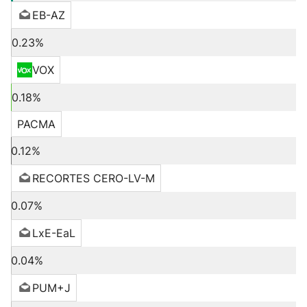
EB-AZ
0.23%
VOX
0.18%
PACMA
0.12%
RECORTES CERO-LV-M
0.07%
LxE-EaL
0.04%
PUM+J