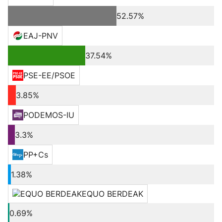
52.57%
EAJ-PNV
37.54%
PSE-EE/PSOE
3.85%
PODEMOS-IU
3.3%
PP+Cs
1.38%
EQUO BERDEAK
0.69%