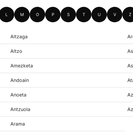
L
M
O
P
S
T
U
V
Z
Altzaga
Ar
Altzo
As
Amezketa
As
Andoain
At
Anoeta
Az
Antzuola
Az
Arama