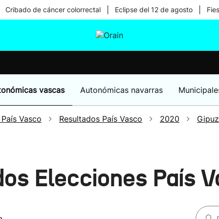
|
|
Cribado de cáncer colorrectal
Eclipse del 12 de agosto
Fie
tura
Ikusmiran
Egural
Salud
Tecnología
tonómicas vascas
Autonómicas navarras
Municipale
 País Vasco
Resultados País Vasco
2020
Gipu
ados Elecciones País 
a