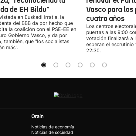
rza, "reconociendo la
renovar el Par
ida de EH Bildu"
Vasco para los
vistada en Euskadi Irratia, la
cuatro años
denta del BBB da por hecho que
Los centros electoral
pita la coalición con el PSE-EE en
puertas a las 9:00 co
turo Gobierno Vasco, y da por
votación finalizará a 
, también, que "los socialistas
esperan el escrutinio 
án más".
22:30.
Orain
Noticias de economía
Noticias de sociedad