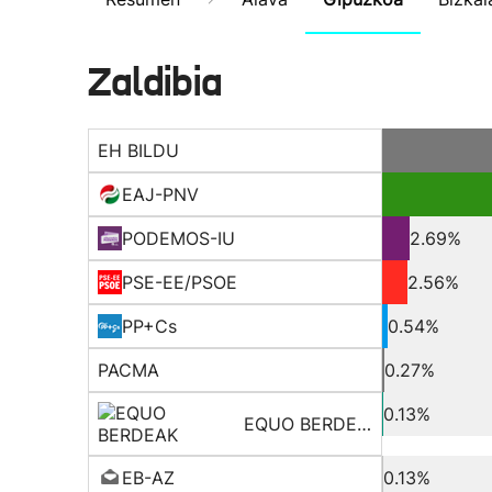
Zaldibia
EH BILDU
EAJ-PNV
PODEMOS-IU
2.69%
PSE-EE/PSOE
2.56%
PP+Cs
0.54%
PACMA
0.27%
0.13%
EQUO BERDEAK
EB-AZ
0.13%