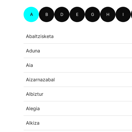
A
B
D
E
G
H
I
Abaltzisketa
Aduna
Aia
Aizarnazabal
Albiztur
Alegia
Alkiza