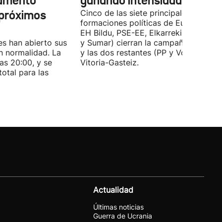
lamento
ganando intensidad
 próximos
Cinco de las siete principales
formaciones políticas de Euskadi (PN
EH Bildu, PSE-EE, Elkarrekin Podemo
es han abierto sus
y Sumar) cierran la campaña en Bilba
n normalidad. La
y las dos restantes (PP y Vox) en
las 20:00, y se
Vitoria-Gasteiz.
total para las
Actualidad
Últimas noticias
Guerra de Ucrania