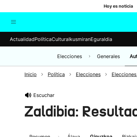
Hoy es noticia
Actualidad
Política
Cul
Actualidad
Política
Cultura
Ikusmiran
Eguraldia
Sociedad
Elecciones
Economía
Elecciones
Generales
Au
Internacional
Inicio
Política
Elecciones
Elecciones
Escuchar
Zaldibia: Result
Resumen
Álava
Gipuzkoa
Bizkai