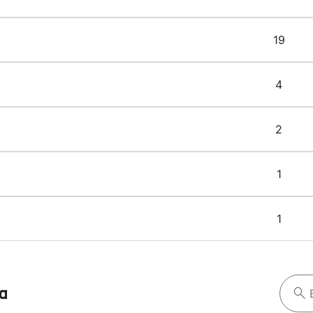
19
4
2
1
1
oa