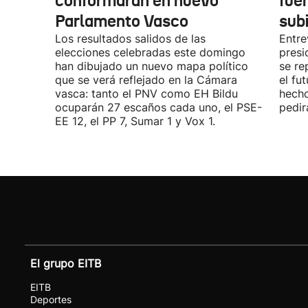
conformarán en nuevo
fue
Parlamento Vasco
sub
Los resultados salidos de las
Entre
elecciones celebradas este domingo
presi
han dibujado un nuevo mapa político
se re
que se verá reflejado en la Cámara
el fu
vasca: tanto el PNV como EH Bildu
hecho
ocuparán 27 escaños cada uno, el PSE-
pedir
EE 12, el PP 7, Sumar 1 y Vox 1.
El grupo EITB
EITB
Deportes