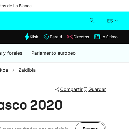
stas de La Blanca
ES
dia
Klisk
Para ti
Directos
Lo último
Klisk
s y forales
Parlamento europeo
Directos
zkoa
Zaldibia
Para ti
Compartir
Guardar
Lo último
Vasco 2020