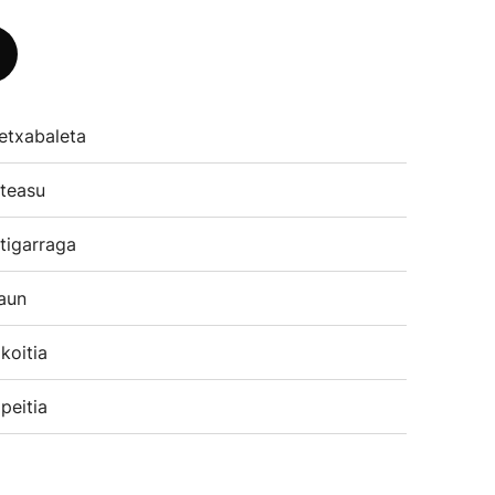
etxabaleta
teasu
tigarraga
aun
koitia
peitia