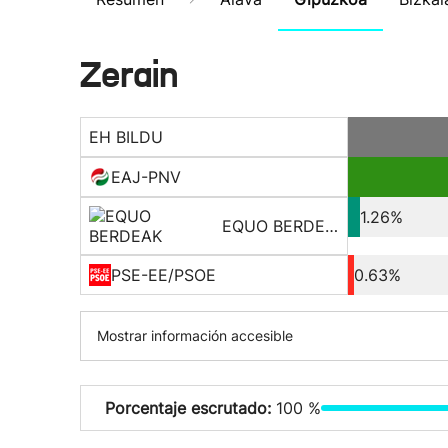
Zerain
EH BILDU
EAJ-PNV
1.26%
EQUO BERDEAK
PSE-EE/PSOE
0.63%
Mostrar información accesible
Porcentaje escrutado:
100 %