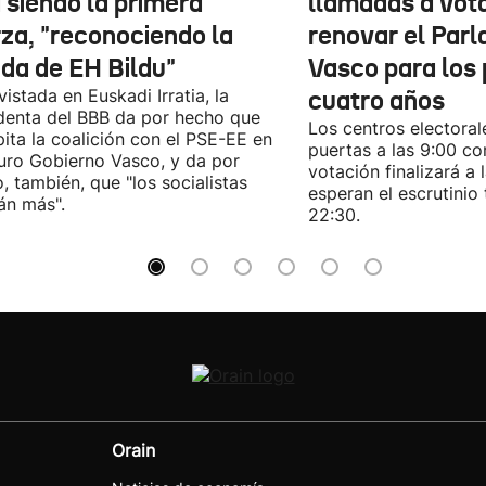
 siendo la primera
llamadas a vot
rza, "reconociendo la
renovar el Par
ida de EH Bildu"
Vasco para los
vistada en Euskadi Irratia, la
cuatro años
denta del BBB da por hecho que
Los centros electoral
pita la coalición con el PSE-EE en
puertas a las 9:00 co
turo Gobierno Vasco, y da por
votación finalizará a 
, también, que "los socialistas
esperan el escrutinio 
án más".
22:30.
Orain