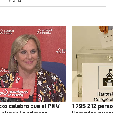
Arama
txa celebra que el PNV
1 795 212 pers