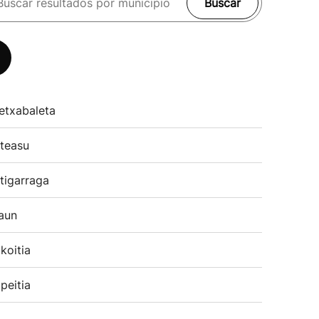
Buscar
etxabaleta
teasu
tigarraga
aun
koitia
peitia