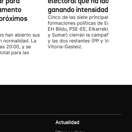
ar para
electoral que ha ido
lamento
ganando intensidad
 próximos
Cinco de las siete principales
formaciones políticas de Euskadi (PN
EH Bildu, PSE-EE, Elkarrekin Podemo
es han abierto sus
y Sumar) cierran la campaña en Bilba
n normalidad. La
y las dos restantes (PP y Vox) en
las 20:00, y se
Vitoria-Gasteiz.
total para las
Actualidad