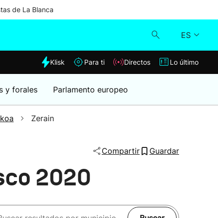
stas de La Blanca
ES
dia
Klisk
Para ti
Directos
Lo último
Klisk
s y forales
Parlamento europeo
Directos
zkoa
Zerain
Para ti
Compartir
Guardar
Lo último
asco 2020