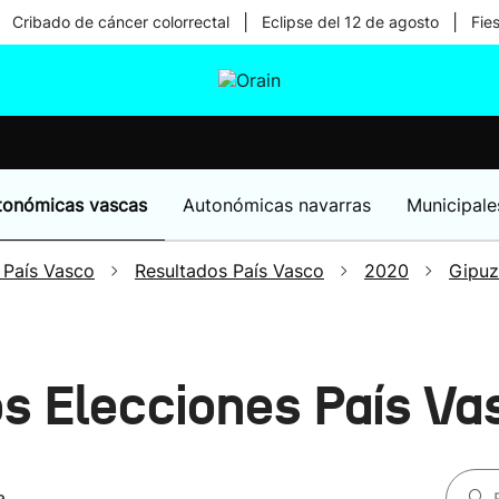
|
|
Cribado de cáncer colorrectal
Eclipse del 12 de agosto
Fie
tura
Ikusmiran
Egural
Salud
Tecnología
tonómicas vascas
Autonómicas navarras
Municipale
 País Vasco
Resultados País Vasco
2020
Gipu
os Elecciones País V
a