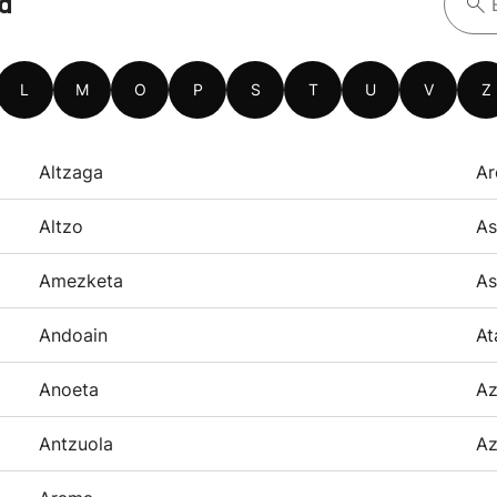
oa
L
M
O
P
S
T
U
V
Z
Altzaga
Ar
Altzo
As
Amezketa
As
Andoain
At
Anoeta
Az
Antzuola
Az