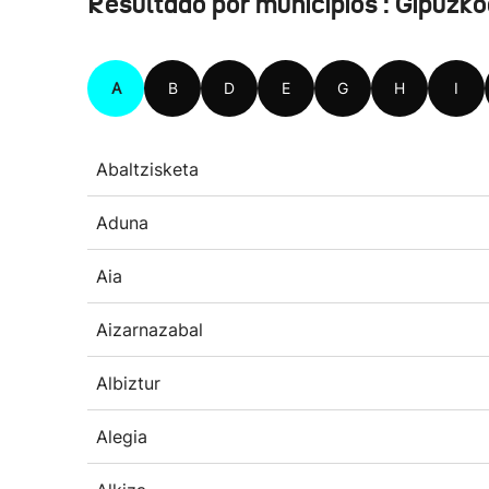
Resultado por municipios : Gipuzk
A
B
D
E
G
H
I
Abaltzisketa
Aduna
Aia
Aizarnazabal
Albiztur
Alegia