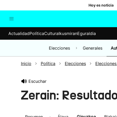
Hoy es noticia
Actualidad
Política
Cul
Actualidad
Política
Cultura
Ikusmiran
Eguraldia
Sociedad
Elecciones
Economía
Elecciones
Generales
Au
Internacional
Inicio
Política
Elecciones
Elecciones
Escuchar
Zerain: Resultad
Resumen
Álava
Gipuzkoa
Bizkai