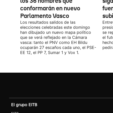
los 36 hombres que
siga
conformarán en nuevo
fue
Parlamento Vasco
sub
Los resultados salidos de las
Entre
elecciones celebradas este domingo
presi
han dibujado un nuevo mapa político
se re
que se verá reflejado en la Cámara
el fu
vasca: tanto el PNV como EH Bildu
hecho
ocuparán 27 escaños cada uno, el PSE-
pedir
EE 12, el PP 7, Sumar 1 y Vox 1.
El grupo EITB