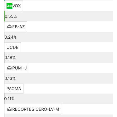
VOX
0.55%
EB-AZ
0.24%
UCDE
0.18%
PUM+J
0.13%
PACMA
0.11%
RECORTES CERO-LV-M