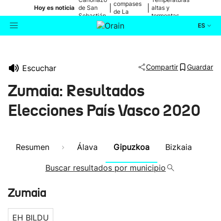
compases
|
|
Hoy es noticia
de San
altas y
de La
Sebastián
tormentas
Blanca
ES
Actualidad
Buscador
Compartir
Guardar
Escuchar
Política
Zumaia: Resultados
Cultura
Elecciones País Vasco 2020
Ikusmiran
Resumen
Álava
Gipuzkoa
Bizkaia
Eguraldia
Buscar resultados por municipio
Zumaia
EH BILDU