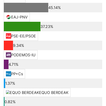
45.14%
EAJ-PNV
37.23%
PSE-EE/PSOE
9.34%
PODEMOS-IU
4.71%
PP+Cs
1.37%
EQUO BERDEAK
0.82%