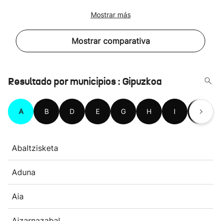
Mostrar más
Mostrar comparativa
Resultado por municipios : Gipuzkoa
A
B
D
E
G
H
I
L
Abaltzisketa
Aduna
Aia
Aizarnazabal