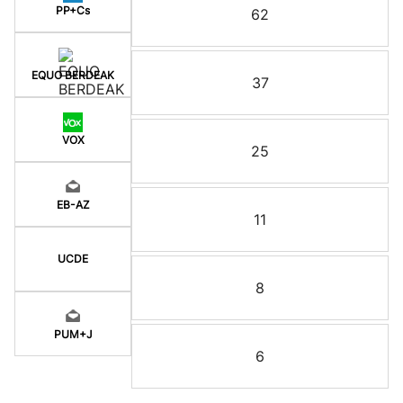
PP+Cs
62
EQUO BERDEAK
37
VOX
25
EB-AZ
11
UCDE
8
PUM+J
6