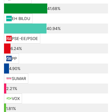
41.68%
EH BILDU
40.94%
PSE-EE/PSOE
6.24%
PP
4.90%
SUMAR
2.21%
VOX
1.81%