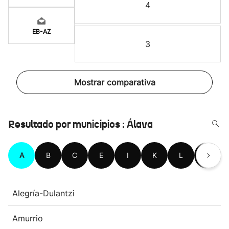
4
EB-AZ
3
Mostrar comparativa
Resultado por municipios : Álava
A
B
C
E
I
K
L
M
Alegría-Dulantzi
Amurrio