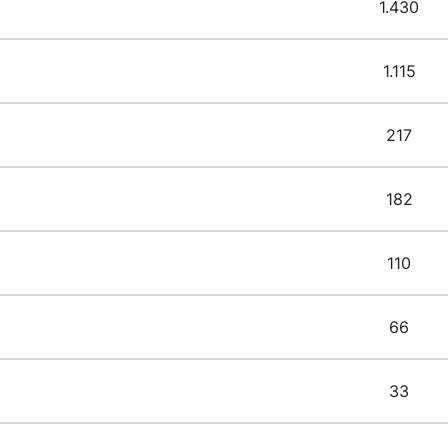
1.430
1.115
217
182
110
66
33