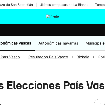
|
|
zo de San Sebastián
Últimos compases de La Blanca
Temper
tura
Ikusmiran
Egural
Salud
Tecnología
tonómicas vascas
Autonómicas navarras
Municipale
 País Vasco
Resultados País Vasco
Bizkaia
Gorl
os Elecciones País Va
a