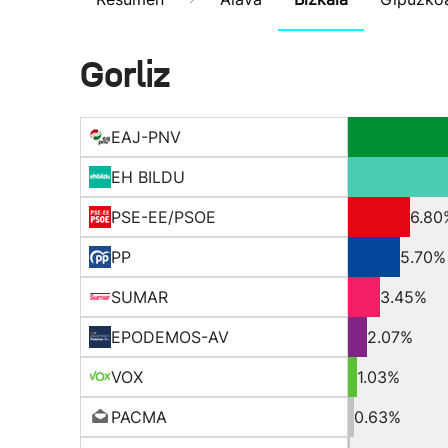
Gorliz
EAJ-PNV
EH BILDU
PSE-EE/PSOE
6.80
PP
5.70%
SUMAR
3.45%
EPODEMOS-AV
2.07%
VOX
1.03%
PACMA
0.63%