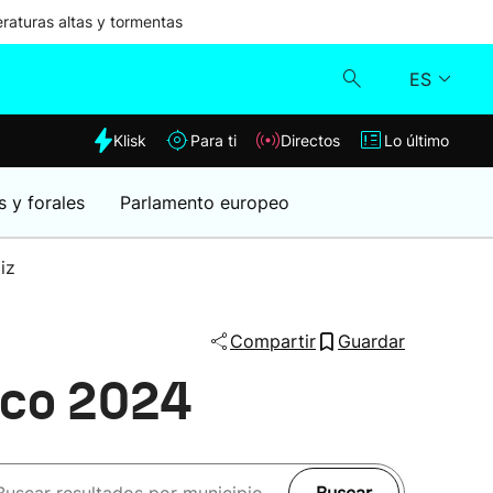
aturas altas y tormentas
ES
dia
Klisk
Para ti
Directos
Lo último
Klisk
s y forales
Parlamento europeo
Directos
iz
Para ti
Compartir
Guardar
Lo último
sco 2024