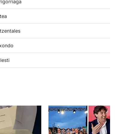
rigorriaga
tea
tzentales
xondo
lesti