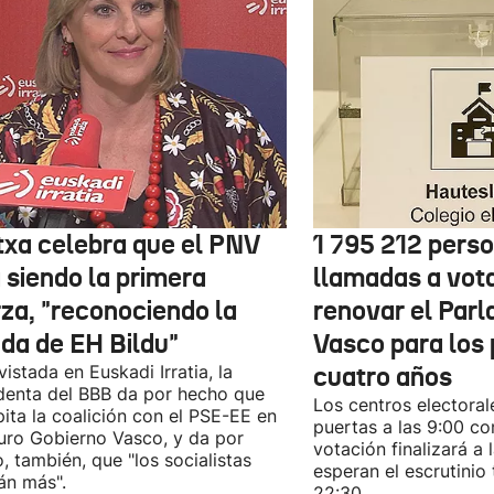
txa celebra que el PNV
1 795 212 pers
 siendo la primera
llamadas a vot
rza, "reconociendo la
renovar el Par
ida de EH Bildu"
Vasco para los
vistada en Euskadi Irratia, la
cuatro años
denta del BBB da por hecho que
Los centros electoral
pita la coalición con el PSE-EE en
puertas a las 9:00 co
turo Gobierno Vasco, y da por
votación finalizará a 
, también, que "los socialistas
esperan el escrutinio 
án más".
22:30.