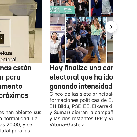
onas están
Hoy finaliza una campaña
ar para
electoral que ha ido
lamento
ganando intensidad
 próximos
Cinco de las siete principales
formaciones políticas de Euskadi (PN
EH Bildu, PSE-EE, Elkarrekin Podemo
es han abierto sus
y Sumar) cierran la campaña en Bilba
n normalidad. La
y las dos restantes (PP y Vox) en
las 20:00, y se
Vitoria-Gasteiz.
total para las