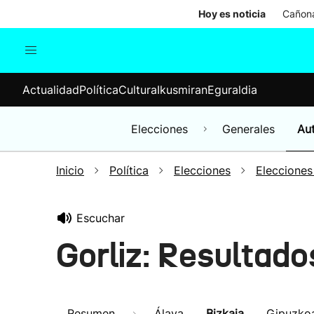
Hoy es noticia
Cañona
Actualidad
Política
Cul
Actualidad
Política
Cultura
Ikusmiran
Eguraldia
Sociedad
Elecciones
Economía
Elecciones
Generales
Au
Internacional
Inicio
Política
Elecciones
Elecciones
Escuchar
Gorliz: Resultad
Resumen
Álava
Bizkaia
Gipuzko