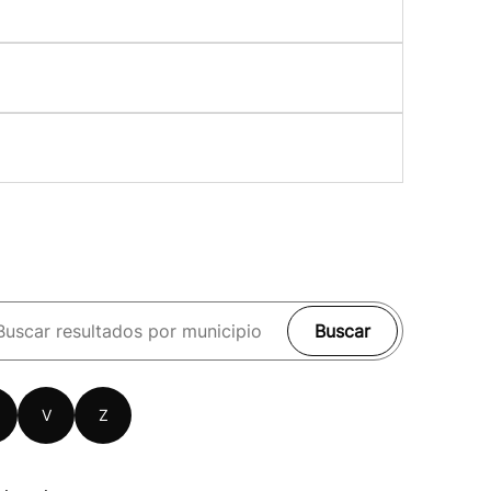
Buscar
V
Z