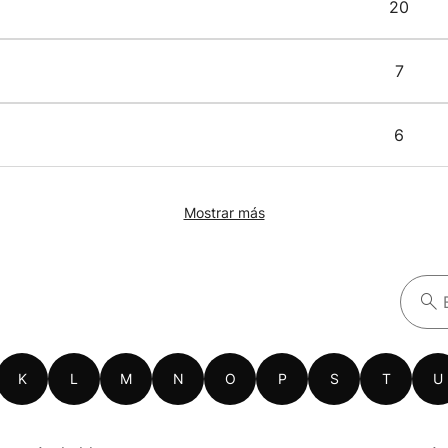
20
7
6
Mostrar más
K
L
M
N
O
P
S
T
U