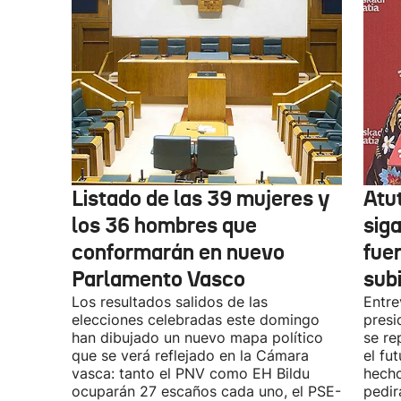
Listado de las 39 mujeres y
Atu
los 36 hombres que
siga
conformarán en nuevo
fue
Parlamento Vasco
sub
Los resultados salidos de las
Entre
elecciones celebradas este domingo
presi
han dibujado un nuevo mapa político
se re
que se verá reflejado en la Cámara
el fu
vasca: tanto el PNV como EH Bildu
hecho
ocuparán 27 escaños cada uno, el PSE-
pedir