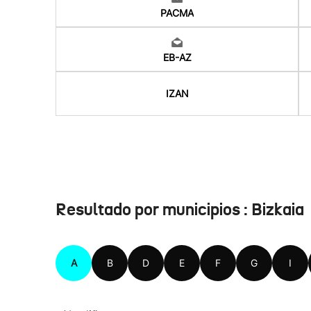
PACMA
EB-AZ
IZAN
Resultado por municipios : Bizkaia
A
B
D
E
F
G
I