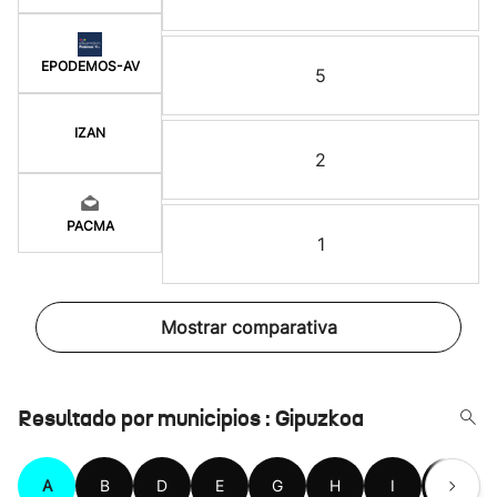
EPODEMOS-AV
5
IZAN
2
PACMA
1
Mostrar comparativa
Resultado por municipios : Gipuzkoa
A
B
D
E
G
H
I
L