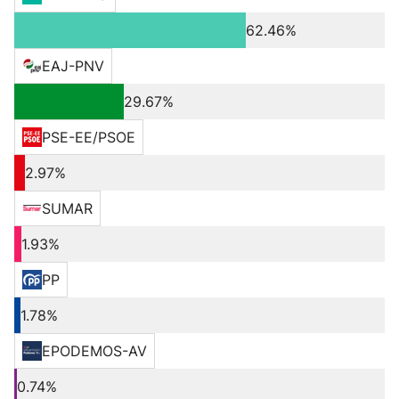
62.46%
EAJ-PNV
29.67%
PSE-EE/PSOE
2.97%
SUMAR
1.93%
PP
1.78%
EPODEMOS-AV
0.74%