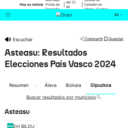
del 12
|
|
Hoy es noticia
Pirata de
Celedón en
de
Donostia
Vitoria-Gasteiz
agosto
ES
Actualidad
Buscador
Compartir
Guardar
Escuchar
Política
Asteasu: Resultados
Cultura
Elecciones País Vasco 2024
Ikusmiran
Resumen
Álava
Bizkaia
Gipuzkoa
Eguraldia
Buscar resultados por municipio
Asteasu
EH BILDU