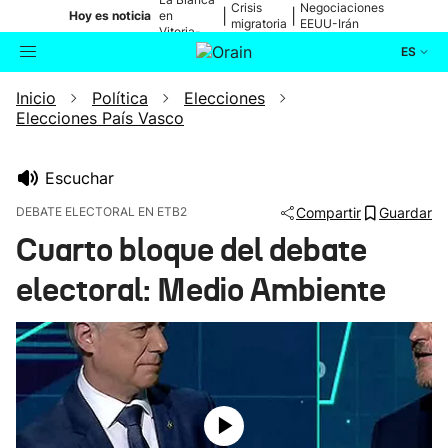
Crisis
Negociaciones
|
|
Hoy es noticia
en
migratoria
EEUU-Irán
Vitoria-
Gasteiz
ES
Inicio
Política
Elecciones
Actualidad
Buscador
Elecciones País Vasco
Política
Escuchar
Cultura
DEBATE ELECTORAL EN ETB2
Compartir
Guardar
Cuarto bloque del debate
Ikusmiran
electoral: Medio Ambiente
Eguraldia