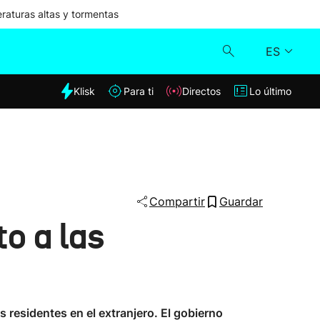
aturas altas y tormentas
ES
dia
Klisk
Para ti
Directos
Lo último
Klisk
Directos
Para ti
Compartir
Guardar
o a las
Lo último
s residentes en el extranjero. El gobierno