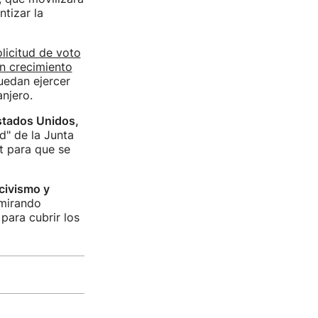
tizar la
licitud de voto
un crecimiento
uedan ejercer
anjero.
Estados Unidos,
d" de la Junta
at para que se
 civismo y
 mirando
para cubrir los