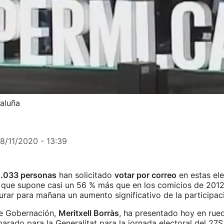
taluña
18/11/2020 - 13:39
1.033 personas
han solicitado
votar por correo
en estas el
a que supone casi un 56 % más que en los comicios de 2012
urar para mañana un aumento significativo de la participac
de Gobernación,
Meritxell Borràs
, ha presentado hoy en rue
parado para la Generalitat para la jornada electoral del 27S