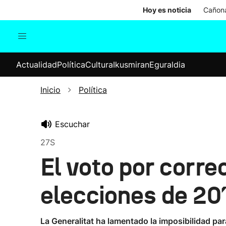
Hoy es noticia
Cañona
Actualidad
Política
Cul
Actualidad
Política
Cultura
Ikusmiran
Eguraldia
Sociedad
Elecciones
Economía
Inicio
Política
Internacional
Escuchar
27S
El voto por corre
elecciones de 20
La Generalitat ha lamentado la imposibilidad par