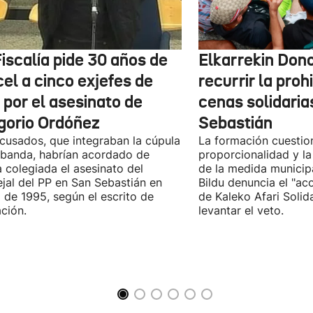
iscalía pide 30 años de
Elkarrekin Dono
el a cinco exjefes de
recurrir la proh
 por el asesinato de
cenas solidaria
gorio Ordóñez
Sebastián
cusados, que integraban la cúpula
La formación cuestio
 banda, habrían acordado de
proporcionalidad y la
 colegiada el asesinato del
de la medida municip
jal del PP en San Sebastián en
Bildu denuncia el "ac
 de 1995, según el escrito de
de Kaleko Afari Solid
ción.
levantar el veto.