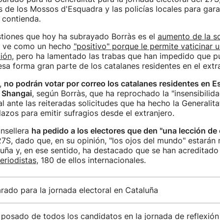
 de los Mossos d'Esquadra y las policías locales para garan
 contienda.
stiones que hoy ha subrayado Borràs es el
aumento de la so
e ve como un hecho
"positivo" porque le permite vaticinar 
ción
, pero ha lamentado las trabas que han impedido que p
esa forma gran parte de los catalanes residentes en el extr
,
no podrán votar por correo los catalanes residentes en 
y Shangai
, según Borràs, que ha reprochado la "insensibilida
al ante las reiteradas solicitudes que ha hecho la Generalit
lazos para emitir sufragios desde el extranjero.
onsellera
ha pedido a los electores que den "una lección de
27S, dado que, en su opinión, "los ojos del mundo" estarán
ña y, en ese sentido, ha destacado que se han acreditado 
eriodistas
, 180 de ellos internacionales.
ado para la jornada electoral en Cataluña
 posado de todos los candidatos en la jornada de reflexión