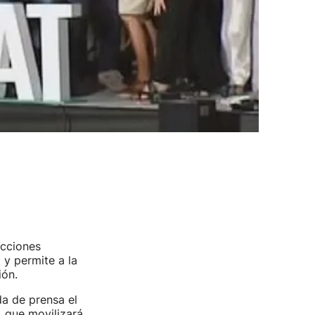
ecciones
 y permite a la
ión.
da de prensa el
, que movilizará