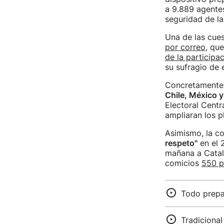
a 9.889 agentes
seguridad de la
Una de las cue
por correo
, qu
de la participa
su sufragio de 
Concretamente
Chile, México 
Electoral Centr
ampliaran los p
Asimismo, la c
respeto"
en el 
mañana a Catalu
comicios
550 p
Todo prepar
Tradicional