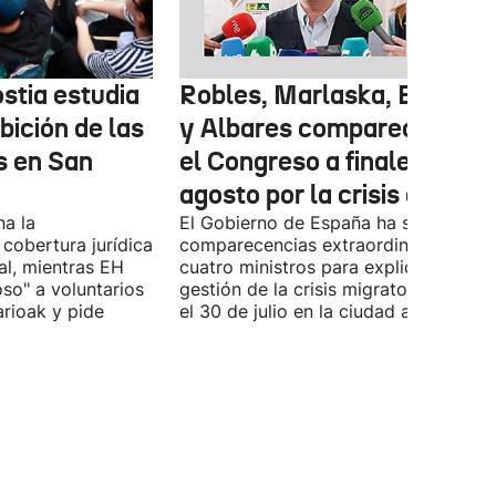
stia estudia
Robles, Marlaska, Bolaños
ibición de las
y Albares comparecerán e
s en San
el Congreso a finales de
agosto por la crisis de Ceu
na la
El Gobierno de España ha solicitado l
 cobertura jurídica
comparecencias extraordinarias de l
al, mientras EH
cuatro ministros para explicar la
oso" a voluntarios
gestión de la crisis migratoria iniciad
arioak y pide
el 30 de julio en la ciudad autónoma.