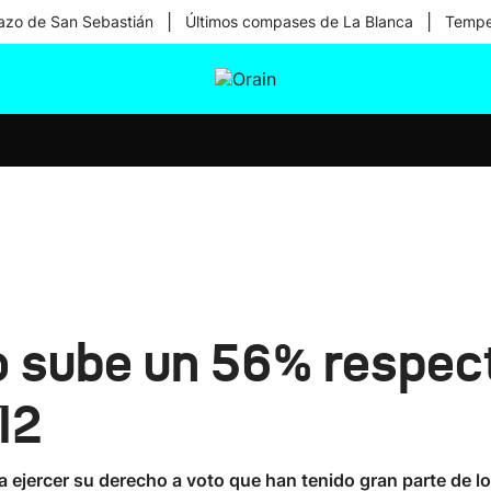
|
|
zo de San Sebastián
Últimos compases de La Blanca
Temper
tura
Ikusmiran
Egural
Salud
Tecnología
o sube un 56% respect
12
a ejercer su derecho a voto que han tenido gran parte de lo