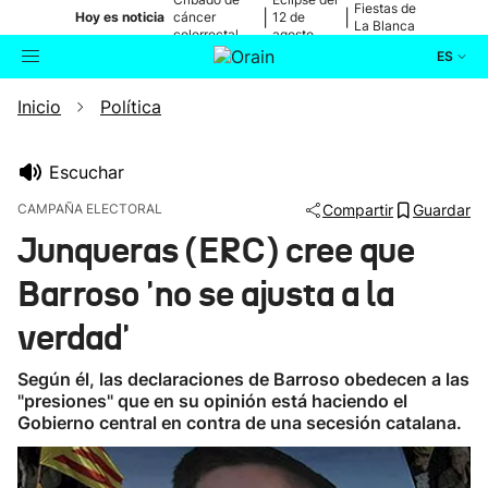
Fiestas de
|
|
Hoy es noticia
cáncer
12 de
La Blanca
colorrectal
agosto
ES
Inicio
Política
Actualidad
Buscador
Política
Escuchar
CAMPAÑA ELECTORAL
Compartir
Guardar
Cultura
Junqueras (ERC) cree que
Barroso 'no se ajusta a la
Ikusmiran
verdad'
Eguraldia
Según él, las declaraciones de Barroso obedecen a las
"presiones" que en su opinión está haciendo el
Gobierno central en contra de una secesión catalana.