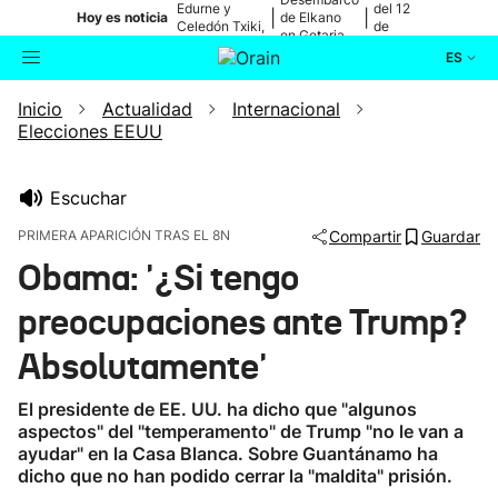
Edurne y
del 12
|
|
Hoy es noticia
de Elkano
Celedón Txiki,
de
en Getaria
en directo
agosto
ES
Inicio
Actualidad
Internacional
Actualidad
Buscador
Elecciones EEUU
Política
Escuchar
Cultura
PRIMERA APARICIÓN TRAS EL 8N
Compartir
Guardar
Obama: '¿Si tengo
Ikusmiran
preocupaciones ante Trump?
Eguraldia
Absolutamente'
El presidente de EE. UU. ha dicho que "algunos
aspectos" del "temperamento" de Trump "no le van a
ayudar" en la Casa Blanca. Sobre Guantánamo ha
dicho que no han podido cerrar la "maldita" prisión.