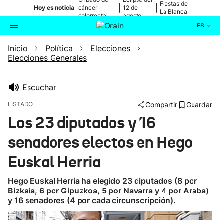
Fiestas de
|
|
Hoy es noticia
cáncer
12 de
La Blanca
colorrectal
agosto
ES
Inicio
Política
Elecciones
Actualidad
Buscador
Elecciones Generales
Política
Escuchar
Cultura
LISTADO
Compartir
Guardar
Los 23 diputados y 16
Ikusmiran
senadores electos en Hego
Eguraldia
Euskal Herria
Hego Euskal Herria ha elegido 23 diputados (8 por
Bizkaia, 6 por Gipuzkoa, 5 por Navarra y 4 por Araba)
y 16 senadores (4 por cada circunscripción).