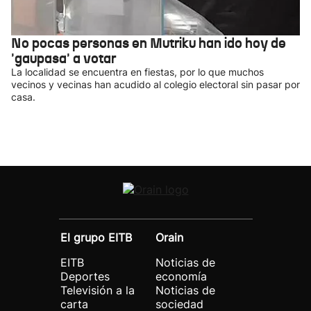
No pocas personas en Mutriku han ido hoy de
'gaupasa' a votar
La localidad se encuentra en fiestas, por lo que muchos
vecinos y vecinas han acudido al colegio electoral sin pasar por
casa.
El grupo EITB
Orain
EITB
Noticias de
Deportes
economía
Televisión a la
Noticias de
carta
sociedad