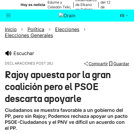
Edurne y
del 12
|
|
Hoy es noticia
de Elkano
Celedón Txiki,
de
en Getaria
en directo
agosto
ES
Inicio
Política
Elecciones
Actualidad
Buscador
Elecciones Generales
Política
Escuchar
Cultura
DECLARACIONES POST 26J
Compartir
Guardar
Rajoy apuesta por la gran
Ikusmiran
coalición pero el PSOE
Eguraldia
descarta apoyarle
Ciudadanos se muestra favorable a un gobierno del
PP, pero sin Rajoy; Podemos rechaza apoyar un pacto
PSOE-Ciudadanos y el PNV ve díficil un acuerdo con
el PP.