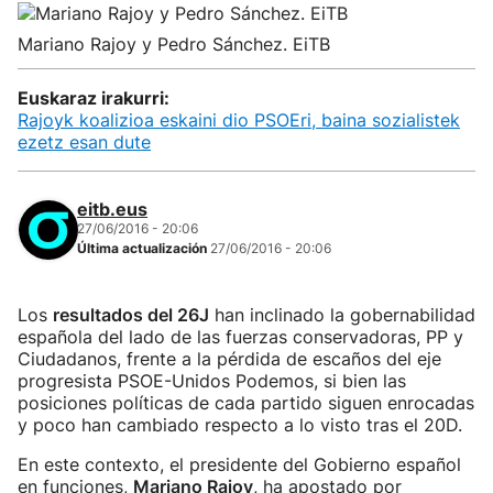
Mariano Rajoy y Pedro Sánchez. EiTB
Euskaraz irakurri:
Rajoyk koalizioa eskaini dio PSOEri, baina sozialistek
ezetz esan dute
eitb.eus
27/06/2016 - 20:06
Última actualización
27/06/2016 - 20:06
Los
resultados del 26J
han inclinado la gobernabilidad
española del lado de las fuerzas conservadoras, PP y
Ciudadanos, frente a la pérdida de escaños del eje
progresista PSOE-Unidos Podemos, si bien las
posiciones políticas de cada partido siguen enrocadas
y poco han cambiado respecto a lo visto tras el 20D.
En este contexto, el presidente del Gobierno español
en funciones,
Mariano Rajoy
, ha apostado por