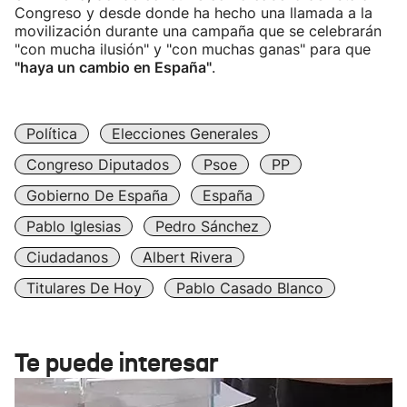
Congreso y desde donde ha hecho una llamada a la
movilización durante una campaña que se celebrarán
"con mucha ilusión" y "con muchas ganas" para que
"haya un cambio en España"
.
Política
Elecciones Generales
Congreso Diputados
Psoe
PP
Gobierno De España
España
Pablo Iglesias
Pedro Sánchez
Ciudadanos
Albert Rivera
Titulares De Hoy
Pablo Casado Blanco
Te puede interesar