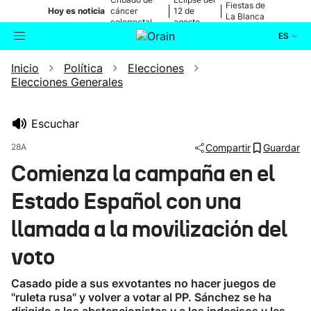
Fiestas de
|
|
Hoy es noticia
cáncer
12 de
La Blanca
colorrectal
agosto
ES
Inicio
Política
Elecciones
Actualidad
Buscador
Elecciones Generales
Política
Escuchar
Cultura
28A
Compartir
Guardar
Comienza la campaña en el
Ikusmiran
Estado Español con una
Eguraldia
llamada a la movilización del
voto
Casado pide a sus exvotantes no hacer juegos de
"ruleta rusa" y volver a votar al PP. Sánchez se ha