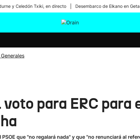
|
urne y Celedón Txiki, en directo
Desembarco de Elkano en Geta
tura
Ikusmiran
Egural
Salud
Tecnología
 Generales
 voto para ERC para e
cha
al PSOE que "no regalará nada" y que "no renunciará al refe