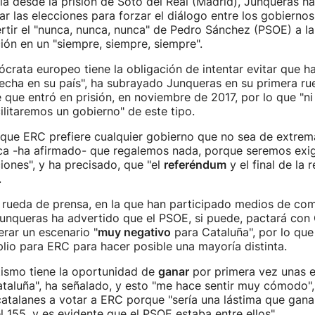
a desde la prisión de Soto del Real (Madrid), Junqueras h
r las elecciones para forzar el diálogo entre los gobiernos
rtir el "nunca, nunca, nunca" de Pedro Sánchez (PSOE) a la
ón en un "siempre, siempre, siempre".
crata europeo tiene la obligación de intentar evitar que h
echa en su país", ha subrayado Junqueras en su primera ru
 que entró en prisión, en noviembre de 2017, por lo que "ni
ilitaremos un gobierno" de este tipo.
nque ERC prefiere cualquier gobierno que no sea de extrem
ica -ha afirmado- que regalemos nada, porque seremos exi
iones", y ha precisado, que "el
referéndum
y el final de la 
.
a rueda de prensa, en la que han participado medios de co
Junqueras ha advertido que el PSOE, si puede, pactará con
rar un escenario "
muy negativo
para Cataluña", por lo que
io para ERC para hacer posible una mayoría distinta.
tismo tiene la oportunidad de
ganar
por primera vez unas e
taluña", ha señalado, y esto "me hace sentir muy cómodo", 
atalanes a votar a ERC porque "sería una lástima que gana
 155, y es evidente que el PSOE estaba entre ellos".