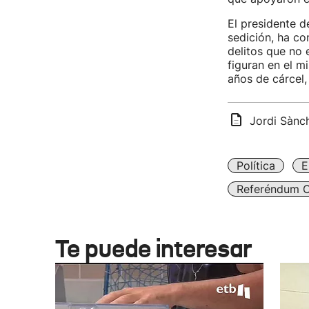
El presidente d
sedición, ha c
delitos que no 
figuran en el m
años de cárcel,
Jordi Sànch
Política
E
Referéndum C
Te puede interesar