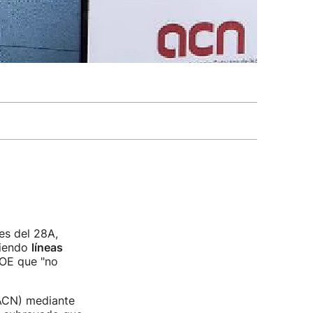
es del 28A,
niendo
líneas
SOE que "no
(ACN) mediante