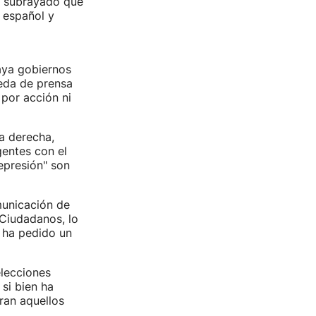
a subrayado que
 español y
aya gobiernos
eda de prensa
 por acción ni
a derecha,
gentes con el
represión" son
municación de
 Ciudadanos, lo
 ha pedido un
lecciones
si bien ha
ran aquellos