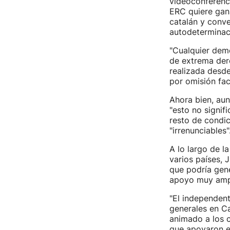
videoconferenci
ERC quiere gana
catalán y conve
autodeterminaci
"Cualquier demó
de extrema der
realizada desde
por omisión fac
Ahora bien, au
"esto no signif
resto de condic
"irrenunciables"
A lo largo de l
varios países, 
que podría gene
apoyo muy ampl
"El independen
generales en Ca
animado a los c
que apoyaron el