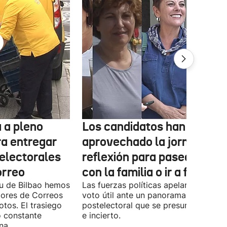
 a pleno
Los candidatos han
ra entregar
aprovechado la jornada de
 electorales
reflexión para pasear, esta
orreo
con la familia o ir a fiestas
xu de Bilbao hemos
Las fuerzas políticas apelaron ayer al
dores de Correos
voto útil ante un panorama
otos. El trasiego
postelectoral que se presume iguala
o constante
e incierto.
na.