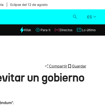
|
ria
Eclipse del 12 de agosto
ES
dia
Klisk
Para ti
Directos
Lo último
Klisk
Directos
Para ti
Compartir
Guardar
vitar un gobierno
Lo último
réndum".