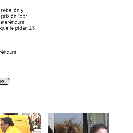
 rebelión y
 prisión "por
 referéndum
nque le pidan 25
feréndum
ERC