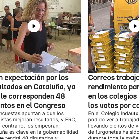
n expectación por los
Correos trabaja
ultados en Cataluña, ya
rendimiento pa
 le corresponden 48
en los colegios
entos en el Congreso
los votos por c
ncuestas apuntan a que los
En el Colegio Indaut
listas mejoran resultados, y ERC,
podido ver a trabaja
l contrario, los empeoran.
llevando cientos de v
uña es clave en la gobernabilidad
de furgonetas ha sid
e tendrá 48 diputados y
durante toda la maña