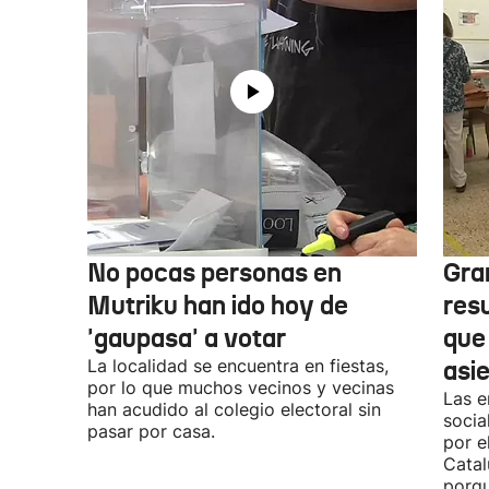
No pocas personas en
Gra
Mutriku han ido hoy de
res
'gaupasa' a votar
que
La localidad se encuentra en fiestas,
asi
por lo que muchos vecinos y vecinas
Las e
han acudido al colegio electoral sin
socia
pasar por casa.
por e
Catal
porqu