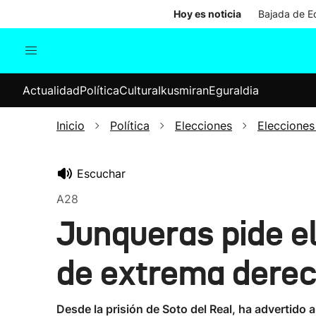
Hoy es noticia
Bajada de Ed
Actualidad
Política
Cul
Actualidad
Política
Cultura
Ikusmiran
Eguraldia
Sociedad
Elecciones
Economía
Inicio
Política
Elecciones
Elecciones
Internacional
Escuchar
A28
Junqueras pide el
de extrema dere
Desde la prisión de Soto del Real, ha advertido 