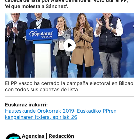
cabeza de lista por Álava defiende el 'voto útil' al PP,
'el que molesta a Sánchez'.
El PP vasco ha cerrado la campaña electoral en Bilbao
con todos sus cabezas de lista
Euskaraz irakurri:
Hauteskunde Orokorrak 2019: Euskadiko PPren
kanpainaren itxiera, apirilak 26
Agencias | Redacción