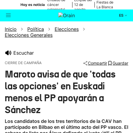
Fiestas de
|
|
Hoy es noticia
cáncer
12 de
La Blanca
colorrectal
agosto
ES
Inicio
Política
Elecciones
Actualidad
Buscador
Elecciones Generales
Política
Escuchar
Cultura
CIERRE DE CAMPAÑA
Compartir
Guardar
Maroto avisa de que 'todas
Ikusmiran
las opciones' en Euskadi
Eguraldia
menos el PP apoyarán a
Sánchez
Los candidatos de los tres territorios de la CAV han
participado en Bilbao en el último acto del PP vasco. El