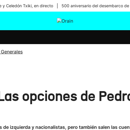
|
 y Celedón Txiki, en directo
500 aniversario del desembarco de
tura
Ikusmiran
Egural
Salud
Tecnología
 Generales
 Las opciones de Ped
de izquierda y nacionalistas, pero también salen las cue