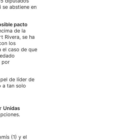
 15 diputados
i se abstiene en
sible pacto
ncima de la
t Rivera, se ha
con los
n el caso de que
uedado
 por
pel de líder de
 a tan solo
or
Unidas
opciones.
ís (1) y el