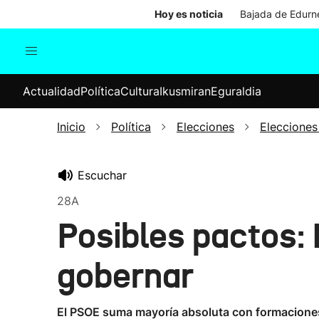
Hoy es noticia
Bajada de Edurne
Actualidad
Política
Cul
Actualidad
Política
Cultura
Ikusmiran
Eguraldia
Sociedad
Elecciones
Economía
Inicio
Política
Elecciones
Elecciones
Internacional
Escuchar
28A
Posibles pactos:
gobernar
El PSOE suma mayoría absoluta con formaciones 