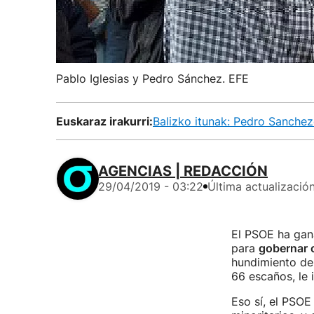
Pablo Iglesias y Pedro Sánchez. EFE
Euskaraz irakurri:
Balizko itunak: Pedro Sanche
AGENCIAS | REDACCIÓN
29/04/2019 - 03:22
Última actualizació
El PSOE ha gan
para
gobernar c
hundimiento del
66 escaños, le 
Eso sí, el PSOE