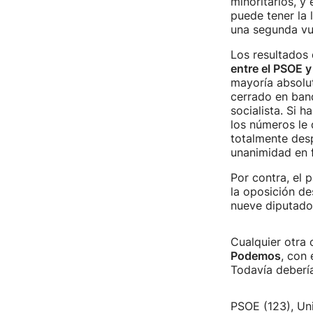
minoritarios, y
puede tener la l
una segunda vu
Los resultados 
entre el PSOE 
mayoría absolut
cerrado en band
socialista. Si 
los números le 
totalmente desp
unanimidad en 
Por contra, el 
la oposición d
nueve diputado
Cualquier otra
Podemos
, con 
Todavía debería
PSOE (123), Uni