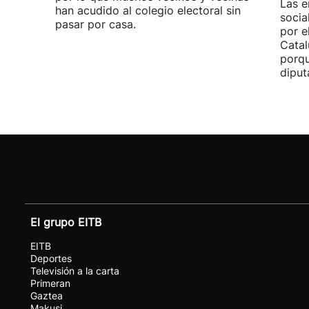
Las e
han acudido al colegio electoral sin
socia
pasar por casa.
por e
Catal
porqu
diput
El grupo EITB
EITB
Deportes
Televisión a la carta
Primeran
Gaztea
Makusi