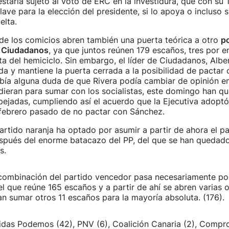
 estaría sujeto al voto de ERC en la investidura, que con su
lave para la elección del presidente, si lo apoya o incluso s
elta.
de los comicios abren también una puerta teórica a otro
po
y Ciudadanos
, ya que juntos reúnen 179 escaños, tres por e
a del hemiciclo. Sin embargo, el líder de Ciudadanos, Alber
a y mantiene la puerta cerrada a la posibilidad de pactar 
había alguna duda de que Rivera podía cambiar de opinión e
dieran para sumar con los socialistas, este domingo han q
ejadas, cumpliendo así el acuerdo que la Ejecutiva adoptó
febrero pasado de no pactar con Sánchez.
partido naranja ha optado por asumir a partir de ahora el pa
espués del enorme batacazo del PP, del que se han quedado
s.
 combinación del partido vencedor pasa necesariamente p
el que reúne 165 escaños y a partir de ahí se abren varias 
n sumar otros 11 escaños para la mayoría absoluta. (176).
das Podemos (42), PNV (6), Coalición Canaria (2), Comprom