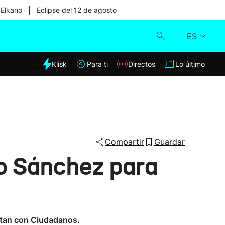
|
 Elkano
Eclipse del 12 de agosto
ES
dia
Klisk
Para ti
Directos
Lo último
Klisk
Directos
Para ti
Compartir
Guardar
ro Sánchez para
Lo último
ntan con Ciudadanos.