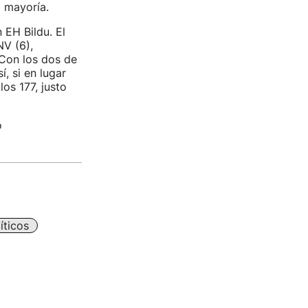
a mayoría.
 EH Bildu. El
V (6),
 Con los dos de
, si en lugar
os 177, justo
o
íticos