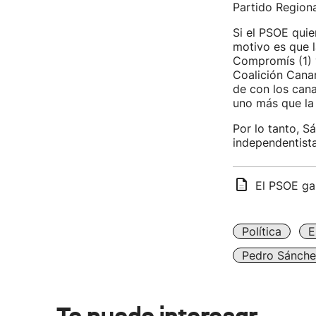
Partido Regiona
Si el PSOE quie
motivo es que 
Compromís (1) y
Coalición Canar
de con los cana
uno más que la
Por lo tanto, S
independentist
El PSOE gan
Política
E
Pedro Sánche