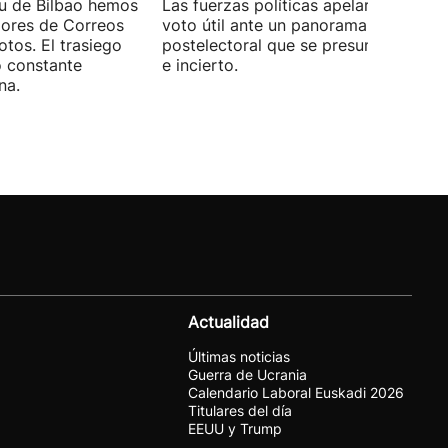
xu de Bilbao hemos
Las fuerzas políticas apelaron ayer al
dores de Correos
voto útil ante un panorama
otos. El trasiego
postelectoral que se presume iguala
o constante
e incierto.
na.
Actualidad
Últimas noticias
Guerra de Ucrania
Calendario Laboral Euskadi 2026
Titulares del día
EEUU y Trump