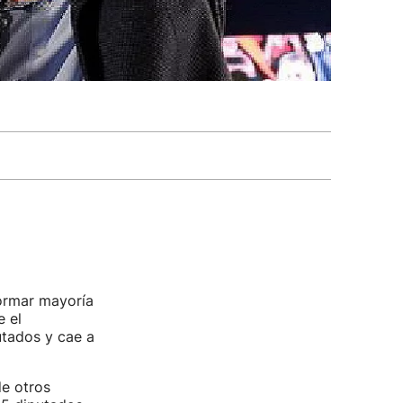
ormar mayoría
e el
utados y cae a
de otros