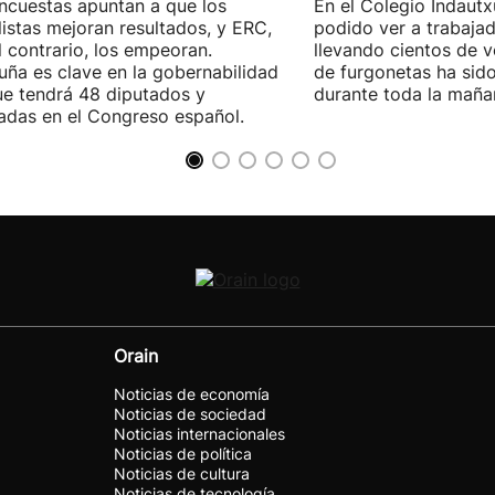
ncuestas apuntan a que los
En el Colegio Indaut
listas mejoran resultados, y ERC,
podido ver a trabaja
l contrario, los empeoran.
llevando cientos de v
uña es clave en la gobernabilidad
de furgonetas ha sid
e tendrá 48 diputados y
durante toda la maña
adas en el Congreso español.
Orain
Noticias de economía
Noticias de sociedad
Noticias internacionales
Noticias de política
Noticias de cultura
Noticias de tecnología