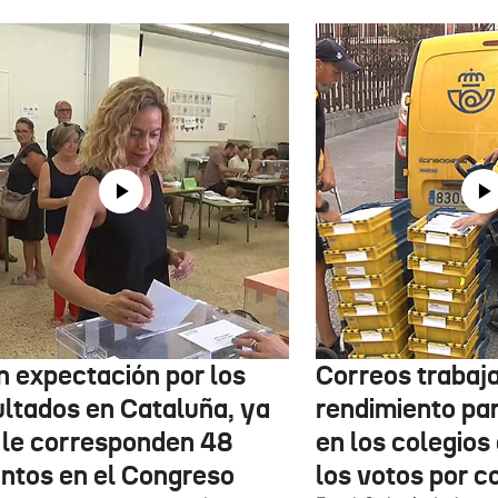
n expectación por los
Correos trabaja
ultados en Cataluña, ya
rendimiento pa
 le corresponden 48
en los colegios
entos en el Congreso
los votos por c