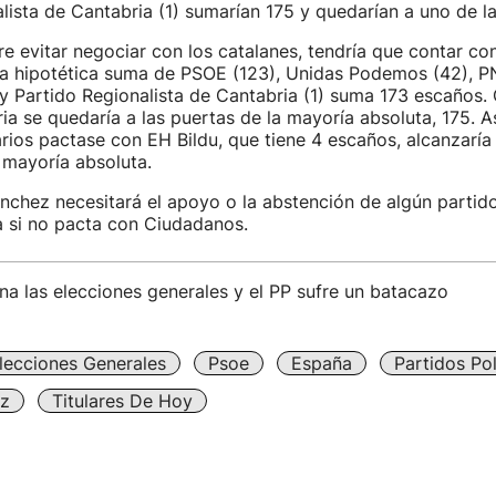
lista de Cantabria (1) sumarían 175 y quedarían a uno de l
re evitar negociar con los catalanes, tendría que contar con
la hipotética suma de PSOE (123), Unidas Podemos (42), PN
 Partido Regionalista de Cantabria (1) suma 173 escaños.
ia se quedaría a las puertas de la mayoría absoluta, 175. Así
rios pactase con EH Bildu, que tiene 4 escaños, alcanzaría l
 mayoría absoluta.
ánchez necesitará el apoyo o la abstención de algún partid
a si no pacta con Ciudadanos.
a las elecciones generales y el PP sufre un batacazo
lecciones Generales
Psoe
España
Partidos Pol
z
Titulares De Hoy