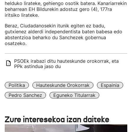
helduko lirateke, gehiengo osotik batera. Kanariarrekin
beharrean EH Bildurekin adostuz gero (4), 177ra
iritsiko lirateke.
Beraz, Ciudadanosekin itunik egiten ez badu,
gutxienez alderdi independentista baten babesa edo
abstentzioa beharko du Sanchezek gobernua
osatzeko.
PSOEk irabazi ditu hauteskunde orokorrak, eta
PPk astindua jaso du
Politika
Hauteskunde Orokorrak
Espainia
Pedro Sanchez
Eguneko Titularrak
Zure interesekoa izan daiteke