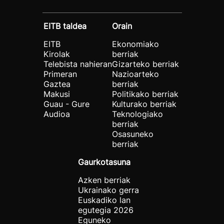
EITB taldea
Orain
EITB
Ekonomiako
Kirolak
berriak
Telebista nahieran
Gizarteko berriak
Primeran
Nazioarteko
Gaztea
berriak
Makusi
Politikako berriak
Guau - Gure
Kulturako berriak
Audioa
Teknologiako
berriak
Osasuneko
berriak
Gaurkotasuna
Azken berriak
Ukrainako gerra
Euskadiko lan
egutegia 2026
Eguneko