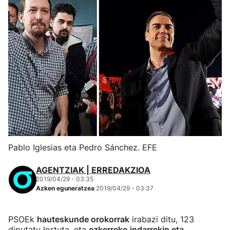
Pablo Iglesias eta Pedro Sánchez. EFE
AGENTZIAK | ERREDAKZIOA
2019/04/29 - 03:35
Azken eguneratzea
2019/04/29 - 03:37
PSOEk
hauteskunde orokorrak
irabazi ditu, 123
diputatu lortuta, eta
ezkerreko indarrekin eta