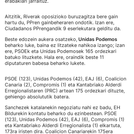
erabakiari jarraituz.
Aitzitik, Riverak oposizioko buruzagitza bere gain
hartu du, PPren gainbeheraren ondotik. Izan ere,
Ciudadanos PPrengandik 9 eserlekutara gelditu da.
Beste edozein aukera osatzeko,
Unidas Podemos
beharko luke, baina ez litzateke nahikoa izango; izan
ere, PSOEk eta Unidas Podemosek 165 ordezkari
batuko lituzkete. Hala ere, oraindik beste 11
diputaturen babesa beharko lukete.
PSOE (123), Unidas Podemos (42), EAJ (6), Coalicion
Canaria (2), Compromis (1) eta Kantabriako Alderdi
Erregionalistaren (PRC) artean 175 ordezkari dituzte,
gehiengo absolututik batera.
Sanchezek katalanekin negoziatu nahi ez badu, EH
Bildurekin kontatu beharko du ezinbestean. PSOE
(123), Unidas Podemos (42), EAJ (6), Compromis (1)
eta Kantabriako Alderdi Erregionalista (1) elkartuta,
173ra iristen dira. Coalicion Canariarekin 175era