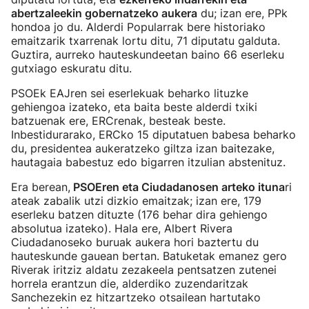
abertzaleekin gobernatzeko aukera
du; izan ere, PPk
hondoa jo du. Alderdi Popularrak bere historiako
emaitzarik txarrenak lortu ditu, 71 diputatu galduta.
Guztira, aurreko hauteskundeetan baino 66 eserleku
gutxiago eskuratu ditu.
PSOEk EAJren sei eserlekuak beharko lituzke
gehiengoa izateko, eta baita beste alderdi txiki
batzuenak ere, ERCrenak, besteak beste.
Inbestidurarako, ERCko 15 diputatuen babesa beharko
du, presidentea aukeratzeko giltza izan baitezake,
hautagaia babestuz edo bigarren itzulian abstenituz.
Era berean,
PSOEren eta Ciudadanosen arteko ituna
ri
ateak zabalik utzi dizkio emaitzak; izan ere, 179
eserleku batzen dituzte (176 behar dira gehiengo
absolutua izateko). Hala ere, Albert Rivera
Ciudadanoseko buruak aukera hori baztertu du
hauteskunde gauean bertan. Batuketak emanez gero
Riverak iritziz aldatu zezakeela pentsatzen zutenei
horrela erantzun die, alderdiko zuzendaritzak
Sanchezekin ez hitzartzeko otsailean hartutako