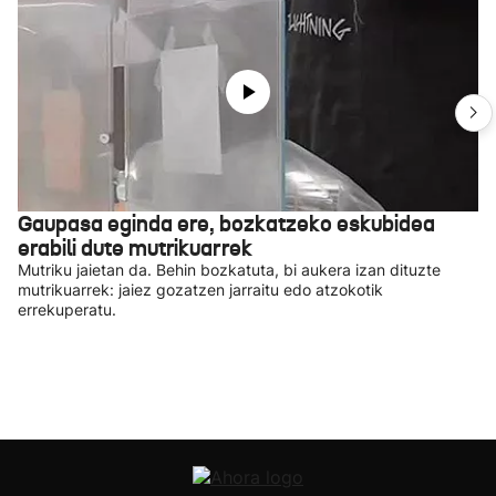
Gaupasa eginda ere, bozkatzeko eskubidea
erabili dute mutrikuarrek
Mutriku jaietan da. Behin bozkatuta, bi aukera izan dituzte
mutrikuarrek: jaiez gozatzen jarraitu edo atzokotik
errekuperatu.