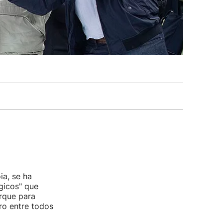
ia, se ha
gicos" que
orque para
bro entre todos