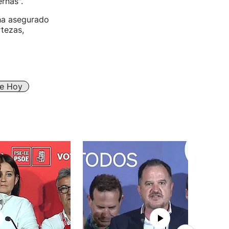
rnas".
ha asegurado
rtezas,
De Hoy