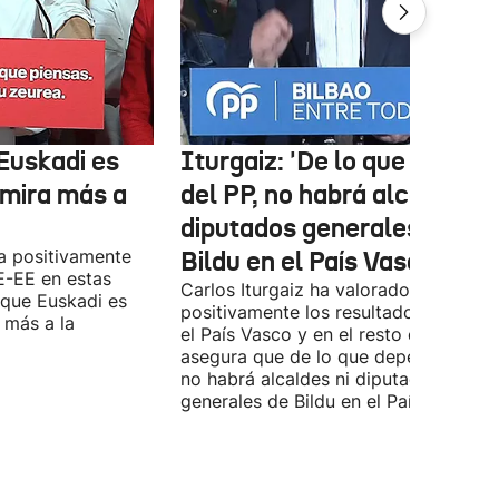
Euskadi es
Iturgaiz: 'De lo que depen
 mira más a
del PP, no habrá alcaldes ni
diputados generales de
a positivamente
Bildu en el País Vasco'
E-EE en estas
Carlos Iturgaiz ha valorado
 que Euskadi es
positivamente los resultados del PP 
 más a la
el País Vasco y en el resto de España
asegura que de lo que dependa del P
no habrá alcaldes ni diputados
generales de Bildu en el País Vasco.