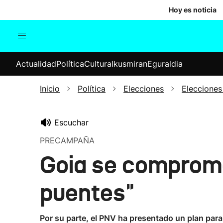
Hoy es noticia
Actualidad
Política
Cul
Actualidad
Política
Cultura
Ikusmiran
Eguraldia
Sociedad
Elecciones
Economía
Inicio
Política
Elecciones
Elecciones
Internacional
Escuchar
PRECAMPAÑA
Goia se comprome
puentes"
Por su parte, el PNV ha presentado un plan para 