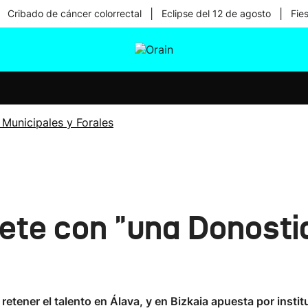
|
|
Cribado de cáncer colorrectal
Eclipse del 12 de agosto
Fie
tura
Ikusmiran
Egural
Salud
Tecnología
 Municipales y Forales
te con "una Donostia
retener el talento en Álava, y en Bizkaia apuesta por insti