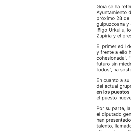
Goia se ha refer
Ayuntamiento do
próximo 28 de 
guipuzcoana y e
Iñigo Urkullu, 
Zupiria y el pre
El primer edil 
y frente a ello 
cohesionada". 
futuro sin mied
todos", ha sost
En cuanto a su 
del actual gru
en los puestos
el puesto nueve 
Por su parte, l
el diputado gen
han presentado 
talento, llamad