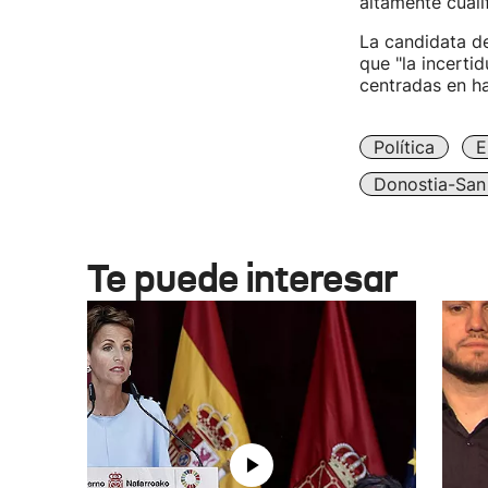
altamente cuali
La candidata d
que "la incerti
centradas en ha
Política
E
Donostia-San
Te puede interesar