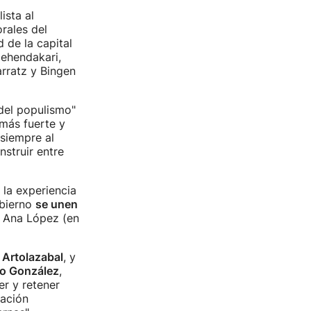
ista al
rales del
de la capital
lehendakari,
arratz y Bingen
 del populismo"
más fuerte y
siempre al
struir entre
 la experiencia
obierno
se unen
, Ana López (en
 Artolazabal
, y
o González
,
er y retener
mación