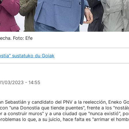
recha. Foto: Efe
ostia" sustatuko du Goiak
11/03/2023 - 14:55
an Sebastián y candidato del PNV a la reelección, Eneko Go
n "una Donostia que tiende puentes", frente a los "nostál
er a construir muros" y a una ciudad que "nunca existió", p
problemas lo que, a su juicio, hace falta es "arrimar el hom