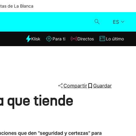
stas de La Blanca
ES
dia
Klisk
Para ti
Directos
Lo último
Klisk
Directos
Para ti
Compartir
Guardar
 que tiende
Lo último
tuciones que den "seguridad y certezas" para