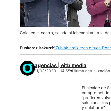
Goia, en el centro, saluda al lehendakari, a la de
Euskaraz irakurri:
"Zubiak eraikitzen dituen Don
agencias | eitb media
11/03/2023 - 14:55
Última actualización
El alcalde de S
comprometido co
"prefieren volv
solucionar los 
y colaborar".