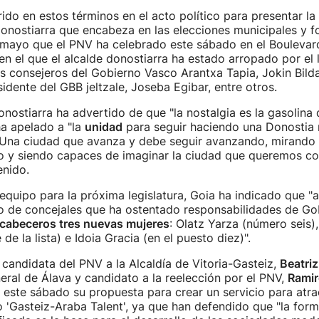
ido en estos términos en el acto político para presentar la l
nostiarra que encabeza en las elecciones municipales y fo
mayo que el PNV ha celebrado este sábado en el Boulevard 
n el que el alcalde donostiarra ha estado arropado por el 
los consejeros del Gobierno Vasco Arantxa Tapia, Jokin Bild
sidente del GBB jeltzale, Joseba Egibar, entre otros.
donostiarra ha advertido de que "la nostalgia es la gasolina
ha apelado a "la
unidad
para seguir haciendo una Donostia 
"Una ciudad que avanza y debe seguir avanzando, mirando 
o y siendo capaces de imaginar la ciudad que queremos con
enido.
equipo para la próxima legislatura, Goia ha indicado que "a
po de concejales que ha ostentado responsabilidades de G
 cabeceros tres nuevas mujeres
: Olatz Yarza (número seis)
de la lista) e Idoia Gracia (en el puesto diez)".
a candidata del PNV a la Alcaldía de Vitoria-Gasteiz,
Beatriz
eral de Álava y candidato a la reelección por el PNV,
Ramir
este sábado su propuesta para crear un servicio para atra
o 'Gasteiz-Araba Talent', ya que han defendido que "la for