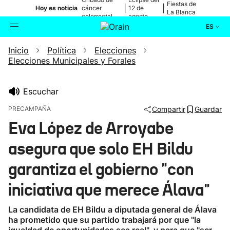
Fiestas de
|
|
Hoy es noticia
cáncer
12 de
La Blanca
colorrectal
agosto
ES
Inicio
Política
Elecciones
Actualidad
Buscador
Elecciones Municipales y Forales
Política
Escuchar
Cultura
PRECAMPAÑA
Compartir
Guardar
Eva López de Arroyabe
Ikusmiran
asegura que solo EH Bildu
Eguraldia
garantiza el gobierno "con
iniciativa que merece Álava"
La candidata de EH Bildu a diputada general de Álava
ha prometido que su partido trabajará por que "la