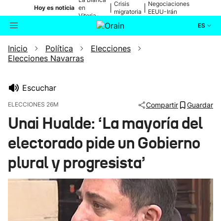
Crisis
Negociaciones
|
|
Hoy es noticia
en
migratoria
EEUU-Irán
Vitoria-
Gasteiz
ES
Inicio
Política
Elecciones
Actualidad
Buscador
Elecciones Navarras
Política
Escuchar
Cultura
ELECCIONES 26M
Compartir
Guardar
Unai Hualde: ‘La mayoría del
Ikusmiran
electorado pide un Gobierno
Eguraldia
plural y progresista’