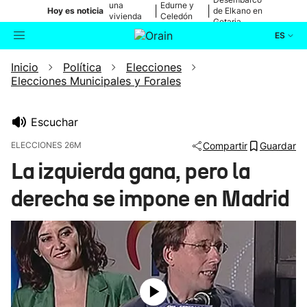
una
Edurne y
|
|
Hoy es noticia
de Elkano en
vivienda
Celedón
Getaria
de Bilbao
Txiki
ES
Inicio
Política
Elecciones
Actualidad
Buscador
Elecciones Municipales y Forales
Política
Escuchar
Cultura
ELECCIONES 26M
Compartir
Guardar
La izquierda gana, pero la
Ikusmiran
derecha se impone en Madrid
Eguraldia