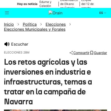
Edurne y
|
|
Hoy es noticia
de Elkano
del 12 de
Celedón
en Getaria
agosto
Txiki
ES
Inicio
Política
Elecciones
Actualidad
Buscador
Elecciones Municipales y Forales
Política
Escuchar
Cultura
ELECCIONES 28M
Compartir
Guardar
Los retos agrícolas y las
Ikusmiran
inversiones en industria e
Eguraldia
infraestructuras, temas a
tratar en la campaña de
Navarra